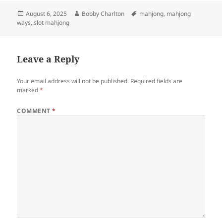
Posted
Author
Tags
August 6, 2025
Bobby Charlton
mahjong
,
mahjong
on
ways
,
slot mahjong
Leave a Reply
Your email address will not be published.
Required fields are
marked
*
COMMENT
*