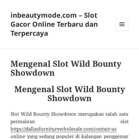
inbeautymode.com – Slot
Gacor Online Terbaru dan
Terpercaya
MENU
AND
WIDGETS
Mengenal Slot Wild Bounty
Showdown
Mengenal Slot Wild Bounty
Showdown
Slot Wild Bounty Showdown merupakan salah satu
permainan slot
https://dallasfurniturewholesale.com/contact-us
online yang sedang populer di kalangan penggemar