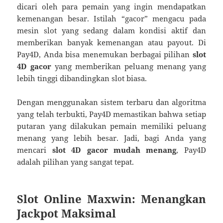
dicari oleh para pemain yang ingin mendapatkan
kemenangan besar. Istilah “gacor” mengacu pada
mesin slot yang sedang dalam kondisi aktif dan
memberikan banyak kemenangan atau payout. Di
Pay4D, Anda bisa menemukan berbagai pilihan
slot
4D gacor
yang memberikan peluang menang yang
lebih tinggi dibandingkan slot biasa.
Dengan menggunakan sistem terbaru dan algoritma
yang telah terbukti, Pay4D memastikan bahwa setiap
putaran yang dilakukan pemain memiliki peluang
menang yang lebih besar. Jadi, bagi Anda yang
mencari
slot 4D gacor mudah menang
, Pay4D
adalah pilihan yang sangat tepat.
Slot Online Maxwin: Menangkan
Jackpot Maksimal