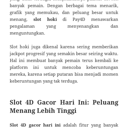
banyak pemain. Dengan berbagai tema menarik,
grafik yang memukau, dan peluang besar untuk
menang,
slot hoki
di Pay4D menawarkan
pengalaman yang menyenangkan dan
menguntungkan.
Slot hoki juga dikenal karena sering memberikan
jackpot progresif yang semakin besar seiring waktu.
Hal ini membuat banyak pemain terus kembali ke
platform ini untuk mencoba keberuntungan
mereka, karena setiap putaran bisa menjadi momen
keberuntungan yang tak terduga.
Slot 4D Gacor Hari Ini: Peluang
Menang Lebih Tinggi
Slot 4D gacor hari ini
adalah fitur yang banyak