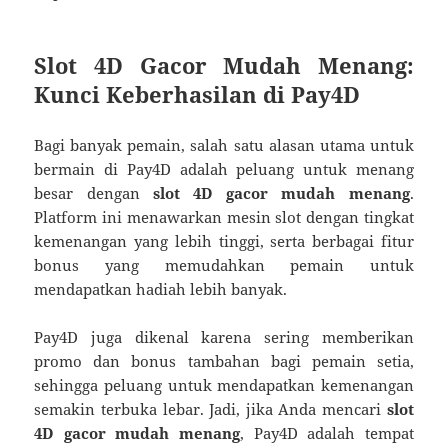
Slot 4D Gacor Mudah Menang:
Kunci Keberhasilan di Pay4D
Bagi banyak pemain, salah satu alasan utama untuk
bermain di Pay4D adalah peluang untuk menang
besar dengan
slot 4D gacor mudah menang
.
Platform ini menawarkan mesin slot dengan tingkat
kemenangan yang lebih tinggi, serta berbagai fitur
bonus yang memudahkan pemain untuk
mendapatkan hadiah lebih banyak.
Pay4D juga dikenal karena sering memberikan
promo dan bonus tambahan bagi pemain setia,
sehingga peluang untuk mendapatkan kemenangan
semakin terbuka lebar. Jadi, jika Anda mencari
slot
4D gacor mudah menang
, Pay4D adalah tempat