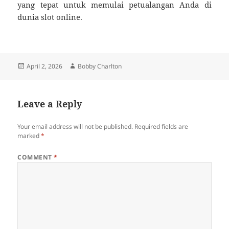
yang tepat untuk memulai petualangan Anda di
dunia slot online.
Posted
Author
April 2, 2026
Bobby Charlton
on
Leave a Reply
Your email address will not be published.
Required fields are
marked
*
COMMENT
*