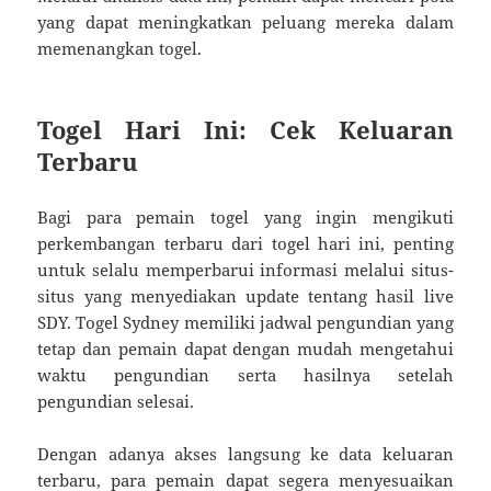
yang dapat meningkatkan peluang mereka dalam
memenangkan togel.
Togel Hari Ini: Cek Keluaran
Terbaru
Bagi para pemain togel yang ingin mengikuti
perkembangan terbaru dari togel hari ini, penting
untuk selalu memperbarui informasi melalui situs-
situs yang menyediakan update tentang hasil live
SDY. Togel Sydney memiliki jadwal pengundian yang
tetap dan pemain dapat dengan mudah mengetahui
waktu pengundian serta hasilnya setelah
pengundian selesai.
Dengan adanya akses langsung ke data keluaran
terbaru, para pemain dapat segera menyesuaikan