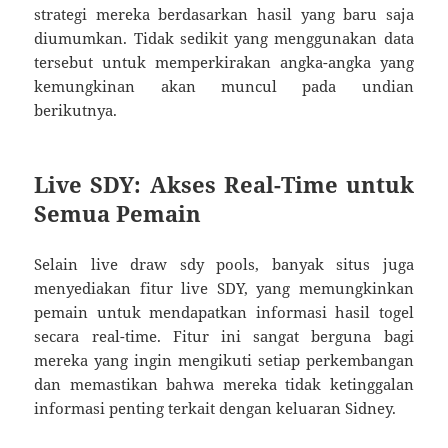
strategi mereka berdasarkan hasil yang baru saja
diumumkan. Tidak sedikit yang menggunakan data
tersebut untuk memperkirakan angka-angka yang
kemungkinan akan muncul pada undian
berikutnya.
Live SDY: Akses Real-Time untuk
Semua Pemain
Selain live draw sdy pools, banyak situs juga
menyediakan fitur live SDY, yang memungkinkan
pemain untuk mendapatkan informasi hasil togel
secara real-time. Fitur ini sangat berguna bagi
mereka yang ingin mengikuti setiap perkembangan
dan memastikan bahwa mereka tidak ketinggalan
informasi penting terkait dengan keluaran Sidney.