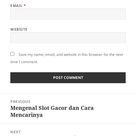
EMAIL
*
WEBSITE
Save my name, email, and website in this browser for the next
time I comment.
Post
PREVIOUS
navigation
Mengenal Slot Gacor dan Cara
Previous
Mencarinya
post:
NEXT