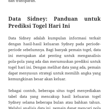
dan transparan.
Data Sidney: Panduan untuk
Prediksi Togel Hari Ini
Data Sidney adalah kumpulan informasi terkait
dengan hasil-hasil keluaran Sydney pada periode-
periode sebelumnya. Bagi banyak pemain togel, data
ini merupakan alat penting untuk menganalisis
pola-pola yang ada dan merumuskan prediksi untuk
togel hari ini. Dengan melihat data yang ada, pemain
dapat menyusun strategi untuk memilih angka yang
kemungkinan besar akan keluar.
Sebagai contoh, beberapa situs togel menyediakan
tabel data yang mencakup hasil keluaran togel
Sydney selama beberapa bulan atau bahkan tahun.
Melalui analisis data ini, pemain dapat mencari pola