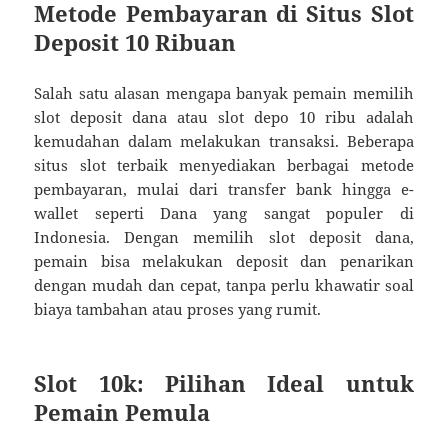
Metode Pembayaran di Situs Slot
Deposit 10 Ribuan
Salah satu alasan mengapa banyak pemain memilih
slot deposit dana atau slot depo 10 ribu adalah
kemudahan dalam melakukan transaksi. Beberapa
situs slot terbaik menyediakan berbagai metode
pembayaran, mulai dari transfer bank hingga e-
wallet seperti Dana yang sangat populer di
Indonesia. Dengan memilih slot deposit dana,
pemain bisa melakukan deposit dan penarikan
dengan mudah dan cepat, tanpa perlu khawatir soal
biaya tambahan atau proses yang rumit.
Slot 10k: Pilihan Ideal untuk
Pemain Pemula