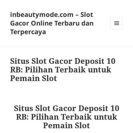
inbeautymode.com – Slot
Gacor Online Terbaru dan
Terpercaya
MENU
AND
WIDGETS
Situs Slot Gacor Deposit 10
RB: Pilihan Terbaik untuk
Pemain Slot
Situs Slot Gacor Deposit 10
RB: Pilihan Terbaik untuk
Pemain Slot