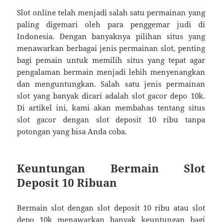
Slot online telah menjadi salah satu permainan yang
paling digemari oleh para penggemar judi di
Indonesia. Dengan banyaknya pilihan situs yang
menawarkan berbagai jenis permainan slot, penting
bagi pemain untuk memilih situs yang tepat agar
pengalaman bermain menjadi lebih menyenangkan
dan menguntungkan. Salah satu jenis permainan
slot yang banyak dicari adalah slot gacor depo 10k.
Di artikel ini, kami akan membahas tentang situs
slot gacor dengan slot deposit 10 ribu tanpa
potongan yang bisa Anda coba.
Keuntungan Bermain Slot
Deposit 10 Ribuan
Bermain slot dengan slot deposit 10 ribu atau slot
depo 10k menawarkan banyak keuntungan bagi