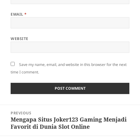
EMAIL
*
WEBSITE
Save my name, email, and website in this browser for the next
time I comment.
Post
PREVIOUS
navigation
Mengapa Situs Joker123 Gaming Menjadi
Previous
Favorit di Dunia Slot Online
post: