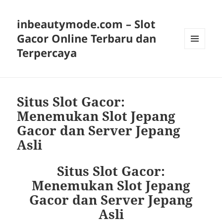
inbeautymode.com – Slot
Gacor Online Terbaru dan
Terpercaya
MENU
AND
WIDGETS
Situs Slot Gacor:
Menemukan Slot Jepang
Gacor dan Server Jepang
Asli
Situs Slot Gacor:
Menemukan Slot Jepang
Gacor dan Server Jepang
Asli