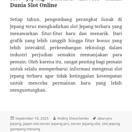
Dunia Slot Online
Setiap tahun, pengembang perangkat lunak di
Jepang terus menghadirkan slot Jepang terbaru yang
menawarkan fitur-fitur baru dan menarik. Dari
grafik yang lebih canggih hingga fitur bonus yang
lebih interaktif, perkembangan teknologi dalam
industri perjudian semakin memanjakan para
pemain. Oleh karena itu, sangat penting bagi pemain
untuk selalu memperbarui informasi mengenai slot
jepang terbaru agar tidak ketinggalan kesempatan
untuk mencoba permainan baru yang lebih
menguntungkan.
Posted
Author
Tags
September 10, 2025
Andriy Shevchenko
akun pro
on
jepang
,
japan slot.server jepang pro
,
server jepang slot
,
slot jepang
gampang menang