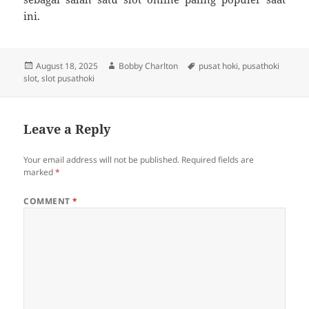
ini.
Posted
Author
Tags
August 18, 2025
Bobby Charlton
pusat hoki
,
pusathoki
on
slot
,
slot pusathoki
Leave a Reply
Your email address will not be published.
Required fields are
marked
*
COMMENT
*