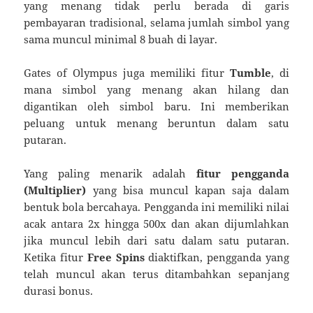
yang menang tidak perlu berada di garis
pembayaran tradisional, selama jumlah simbol yang
sama muncul minimal 8 buah di layar.
Gates of Olympus juga memiliki fitur
Tumble
, di
mana simbol yang menang akan hilang dan
digantikan oleh simbol baru. Ini memberikan
peluang untuk menang beruntun dalam satu
putaran.
Yang paling menarik adalah
fitur pengganda
(Multiplier)
yang bisa muncul kapan saja dalam
bentuk bola bercahaya. Pengganda ini memiliki nilai
acak antara 2x hingga 500x dan akan dijumlahkan
jika muncul lebih dari satu dalam satu putaran.
Ketika fitur
Free Spins
diaktifkan, pengganda yang
telah muncul akan terus ditambahkan sepanjang
durasi bonus.