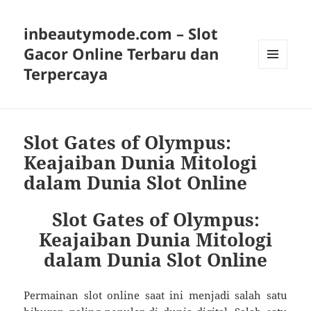
inbeautymode.com – Slot
Gacor Online Terbaru dan
Terpercaya
MENU
AND
WIDGETS
Slot Gates of Olympus:
Keajaiban Dunia Mitologi
dalam Dunia Slot Online
Slot Gates of Olympus:
Keajaiban Dunia Mitologi
dalam Dunia Slot Online
Permainan slot online saat ini menjadi salah satu