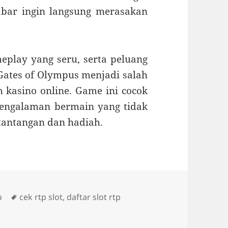
abar ingin langsung merasakan
eplay yang seru, serta peluang
Gates of Olympus menjadi salah
rm kasino online. Game ini cocok
pengalaman bermain yang tidak
tantangan dan hadiah.
Tags
o
cek rtp slot
,
daftar slot rtp