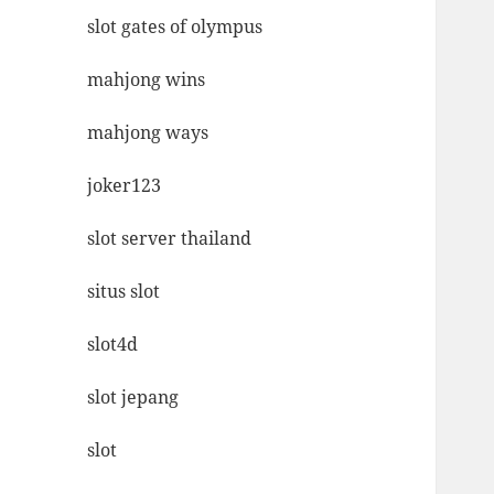
slot gates of olympus
mahjong wins
mahjong ways
joker123
slot server thailand
situs slot
slot4d
slot jepang
slot