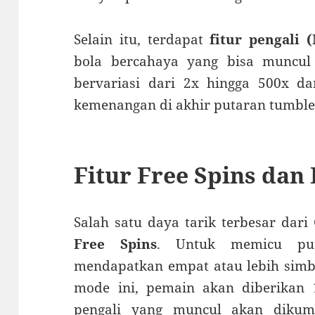
Selain itu, terdapat
fitur pengali (
bola bercahaya yang bisa muncul k
bervariasi dari 2x hingga 500x da
kemenangan di akhir putaran tumble
Fitur Free Spins dan
Salah satu daya tarik terbesar dar
Free Spins
. Untuk memicu put
mendapatkan empat atau lebih simbo
mode ini, pemain akan diberikan 
pengali yang muncul akan dikum