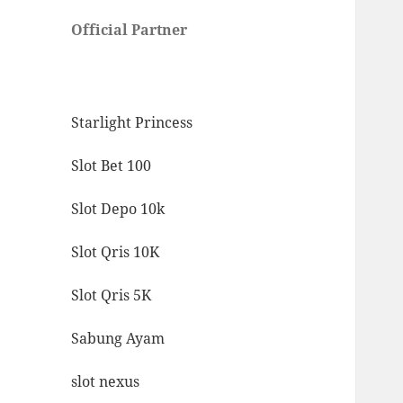
Official Partner
Starlight Princess
Slot Bet 100
Slot Depo 10k
Slot Qris 10K
Slot Qris 5K
Sabung Ayam
slot nexus