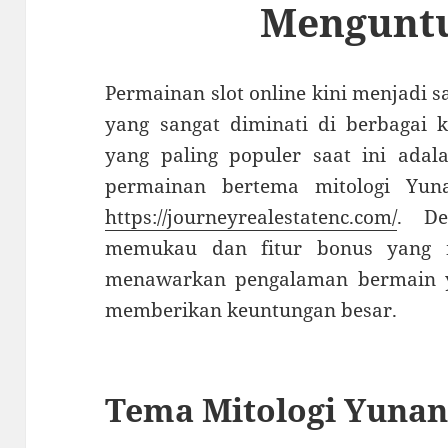
Mengunt
Permainan slot online kini menjadi s
yang sangat diminati di berbagai k
yang paling populer saat ini ada
permainan bertema mitologi Yun
https://journeyrealestatenc.com/
. De
memukau dan fitur bonus yang 
menawarkan pengalaman bermain ya
memberikan keuntungan besar.
Tema Mitologi Yunan