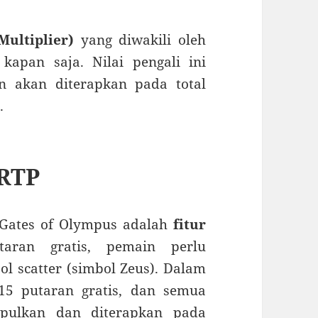
Multiplier)
yang diwakili oleh
apan saja. Nilai pengali ini
n akan diterapkan pada total
.
 RTP
i Gates of Olympus adalah
fitur
aran gratis, pemain perlu
l scatter (simbol Zeus). Dalam
15 putaran gratis, dan semua
pulkan dan diterapkan pada