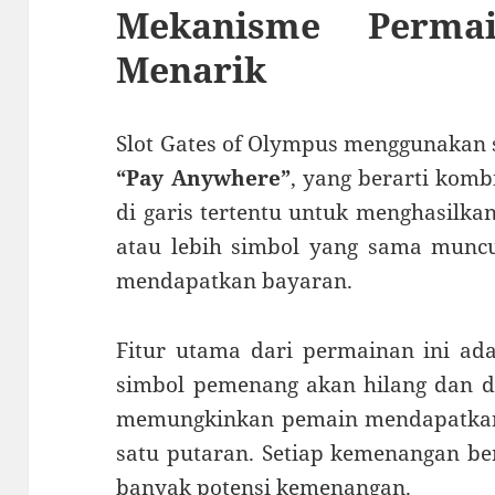
Mekanisme Perma
Menarik
Slot Gates of Olympus menggunakan
“Pay Anywhere”
, yang berarti komb
di garis tertentu untuk menghasilk
atau lebih simbol yang sama muncu
mendapatkan bayaran.
Fitur utama dari permainan ini ad
simbol pemenang akan hilang dan di
memungkinkan pemain mendapatka
satu putaran. Setiap kemenangan be
banyak potensi kemenangan.