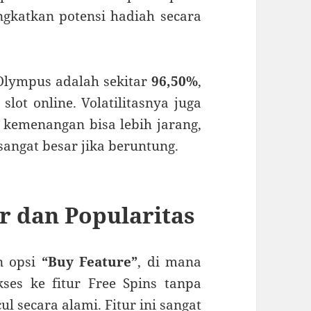
gkatkan potensi hadiah secara
 Olympus adalah sekitar
96,50%
,
slot online. Volatilitasnya juga
n kemenangan bisa lebih jarang,
ngat besar jika beruntung.
r dan Popularitas
n opsi
“Buy Feature”
, di mana
es ke fitur Free Spins tanpa
 secara alami. Fitur ini sangat