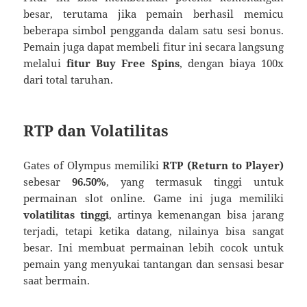
besar, terutama jika pemain berhasil memicu
beberapa simbol pengganda dalam satu sesi bonus.
Pemain juga dapat membeli fitur ini secara langsung
melalui
fitur Buy Free Spins
, dengan biaya 100x
dari total taruhan.
RTP dan Volatilitas
Gates of Olympus memiliki
RTP (Return to Player)
sebesar
96.50%
, yang termasuk tinggi untuk
permainan slot online. Game ini juga memiliki
volatilitas tinggi
, artinya kemenangan bisa jarang
terjadi, tetapi ketika datang, nilainya bisa sangat
besar. Ini membuat permainan lebih cocok untuk
pemain yang menyukai tantangan dan sensasi besar
saat bermain.