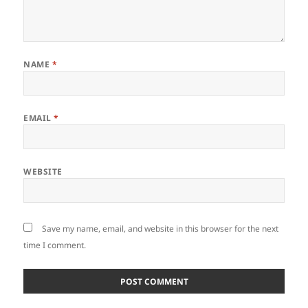
NAME
*
EMAIL
*
WEBSITE
Save my name, email, and website in this browser for the next
time I comment.