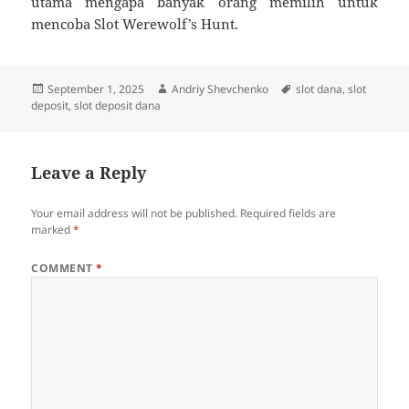
utama mengapa banyak orang memilih untuk
mencoba Slot Werewolf’s Hunt.
Posted
Author
Tags
September 1, 2025
Andriy Shevchenko
slot dana
,
slot
on
deposit
,
slot deposit dana
Leave a Reply
Your email address will not be published.
Required fields are
marked
*
COMMENT
*