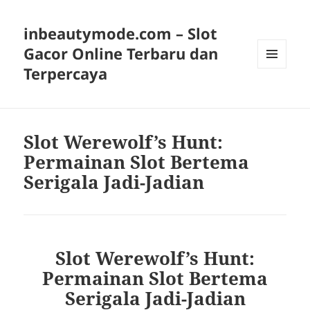
inbeautymode.com – Slot
Gacor Online Terbaru dan
Terpercaya
MENU
AND
WIDGETS
Slot Werewolf’s Hunt:
Permainan Slot Bertema
Serigala Jadi-Jadian
Slot Werewolf’s Hunt:
Permainan Slot Bertema
Serigala Jadi-Jadian