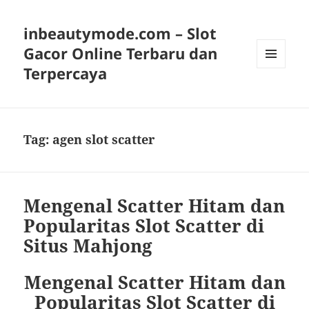
inbeautymode.com – Slot
Gacor Online Terbaru dan
Terpercaya
MENU
AND
WIDGETS
Tag:
agen slot scatter
Mengenal Scatter Hitam dan
Popularitas Slot Scatter di
Situs Mahjong
Mengenal Scatter Hitam dan
Popularitas Slot Scatter di