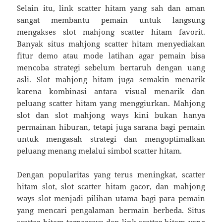
Selain itu, link scatter hitam yang sah dan aman
sangat membantu pemain untuk langsung
mengakses slot mahjong scatter hitam favorit.
Banyak situs mahjong scatter hitam menyediakan
fitur demo atau mode latihan agar pemain bisa
mencoba strategi sebelum bertaruh dengan uang
asli. Slot mahjong hitam juga semakin menarik
karena kombinasi antara visual menarik dan
peluang scatter hitam yang menggiurkan. Mahjong
slot dan slot mahjong ways kini bukan hanya
permainan hiburan, tetapi juga sarana bagi pemain
untuk mengasah strategi dan mengoptimalkan
peluang menang melalui simbol scatter hitam.
Dengan popularitas yang terus meningkat, scatter
hitam slot, slot scatter hitam gacor, dan mahjong
ways slot menjadi pilihan utama bagi para pemain
yang mencari pengalaman bermain berbeda. Situs