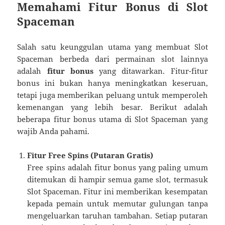
Memahami Fitur Bonus di Slot
Spaceman
Salah satu keunggulan utama yang membuat Slot
Spaceman berbeda dari permainan slot lainnya
adalah
fitur bonus
yang ditawarkan. Fitur-fitur
bonus ini bukan hanya meningkatkan keseruan,
tetapi juga memberikan peluang untuk memperoleh
kemenangan yang lebih besar. Berikut adalah
beberapa fitur bonus utama di Slot Spaceman yang
wajib Anda pahami.
Fitur Free Spins (Putaran Gratis)
Free spins adalah fitur bonus yang paling umum
ditemukan di hampir semua game slot, termasuk
Slot Spaceman. Fitur ini memberikan kesempatan
kepada pemain untuk memutar gulungan tanpa
mengeluarkan taruhan tambahan. Setiap putaran