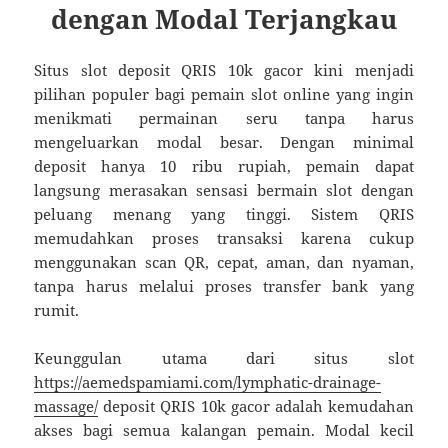
dengan Modal Terjangkau
Situs slot deposit QRIS 10k gacor kini menjadi
pilihan populer bagi pemain slot online yang ingin
menikmati permainan seru tanpa harus
mengeluarkan modal besar. Dengan minimal
deposit hanya 10 ribu rupiah, pemain dapat
langsung merasakan sensasi bermain slot dengan
peluang menang yang tinggi. Sistem QRIS
memudahkan proses transaksi karena cukup
menggunakan scan QR, cepat, aman, dan nyaman,
tanpa harus melalui proses transfer bank yang
rumit.
Keunggulan utama dari situs slot
https://aemedspamiami.com/lymphatic-drainage-
massage/
deposit QRIS 10k gacor adalah kemudahan
akses bagi semua kalangan pemain. Modal kecil