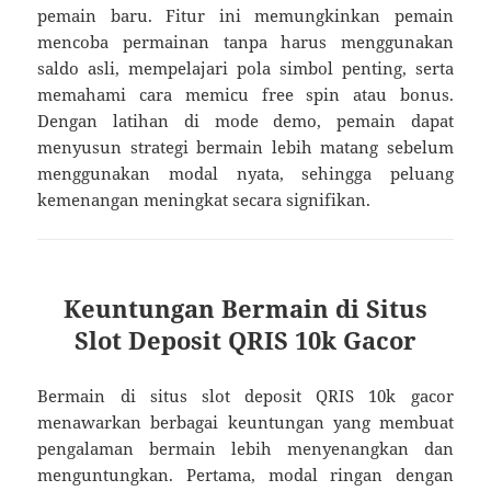
pemain baru. Fitur ini memungkinkan pemain
mencoba permainan tanpa harus menggunakan
saldo asli, mempelajari pola simbol penting, serta
memahami cara memicu free spin atau bonus.
Dengan latihan di mode demo, pemain dapat
menyusun strategi bermain lebih matang sebelum
menggunakan modal nyata, sehingga peluang
kemenangan meningkat secara signifikan.
Keuntungan Bermain di Situs
Slot Deposit QRIS 10k Gacor
Bermain di situs slot deposit QRIS 10k gacor
menawarkan berbagai keuntungan yang membuat
pengalaman bermain lebih menyenangkan dan
menguntungkan. Pertama, modal ringan dengan