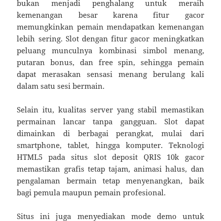
bukan menjadi penghalang untuk meraih
kemenangan besar karena fitur gacor
memungkinkan pemain mendapatkan kemenangan
lebih sering. Slot dengan fitur gacor meningkatkan
peluang munculnya kombinasi simbol menang,
putaran bonus, dan free spin, sehingga pemain
dapat merasakan sensasi menang berulang kali
dalam satu sesi bermain.
Selain itu, kualitas server yang stabil memastikan
permainan lancar tanpa gangguan. Slot dapat
dimainkan di berbagai perangkat, mulai dari
smartphone, tablet, hingga komputer. Teknologi
HTML5 pada situs slot deposit QRIS 10k gacor
memastikan grafis tetap tajam, animasi halus, dan
pengalaman bermain tetap menyenangkan, baik
bagi pemula maupun pemain profesional.
Situs ini juga menyediakan mode demo untuk