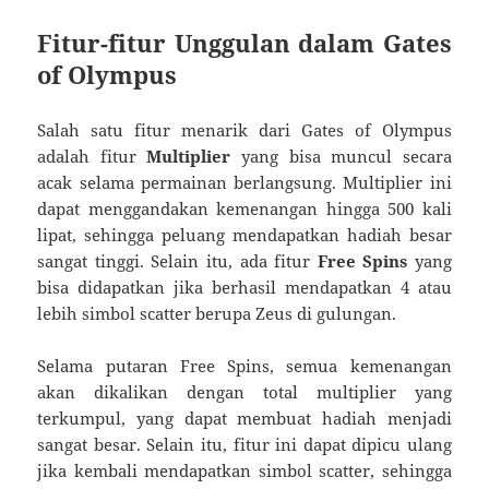
Fitur-fitur Unggulan dalam Gates
of Olympus
Salah satu fitur menarik dari Gates of Olympus
adalah fitur
Multiplier
yang bisa muncul secara
acak selama permainan berlangsung. Multiplier ini
dapat menggandakan kemenangan hingga 500 kali
lipat, sehingga peluang mendapatkan hadiah besar
sangat tinggi. Selain itu, ada fitur
Free Spins
yang
bisa didapatkan jika berhasil mendapatkan 4 atau
lebih simbol scatter berupa Zeus di gulungan.
Selama putaran Free Spins, semua kemenangan
akan dikalikan dengan total multiplier yang
terkumpul, yang dapat membuat hadiah menjadi
sangat besar. Selain itu, fitur ini dapat dipicu ulang
jika kembali mendapatkan simbol scatter, sehingga