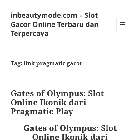
inbeautymode.com – Slot
Gacor Online Terbaru dan
Terpercaya
MENU
AND
WIDGETS
Tag:
link pragmatic gacor
Gates of Olympus: Slot
Online Ikonik dari
Pragmatic Play
Gates of Olympus: Slot
Online Ikonik dari