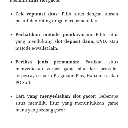
memilih
situs slot gacor
:
Cek reputasi situs:
Pilih situs dengan ulasan
positif dan rating tinggi dari pemain lain.
Perhatikan metode pembayaran:
Pilih situs
yang mendukung
slot deposit dana
,
OVO
, atau
metode e-wallet lain.
Periksa jenis permainan:
Pastikan situs
menyediakan variasi game slot dari provider
terpercaya seperti Pragmatic Play, Habanero, atau
PG Soft.
Cari yang menyediakan slot gacor:
Beberapa
situs memiliki fitur yang menunjukkan game
mana yang sedang gacor.