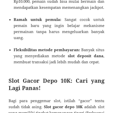
Rp10.000, pemain sudah bisa mulai bermain dan
mendapatkan kesempatan memenangkan jackpot.
Ramah untuk pemula:
Sangat cocok untuk
pemain baru yang ingin belajar mekanisme
permainan tanpa harus mengeluarkan banyak
uang.
Fleksibilitas metode pembayaran:
Banyak situs
yang menyediakan metode
slot deposit dana
,
membuat transaksi jadi lebih mudah dan cepat.
Slot Gacor Depo 10K: Cari yang
Lagi Panas!
Bagi para penggemar slot, istilah “gacor” tentu
sudah tidak asing.
Slot gacor depo 10K
adalah slot
yang memiliki tingkat kemenangan tinggi (frekuensi