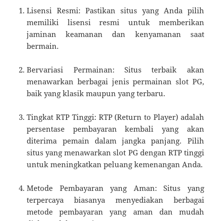
Lisensi Resmi: Pastikan situs yang Anda pilih
memiliki lisensi resmi untuk memberikan
jaminan keamanan dan kenyamanan saat
bermain.
Bervariasi Permainan: Situs terbaik akan
menawarkan berbagai jenis permainan slot PG,
baik yang klasik maupun yang terbaru.
Tingkat RTP Tinggi: RTP (Return to Player) adalah
persentase pembayaran kembali yang akan
diterima pemain dalam jangka panjang. Pilih
situs yang menawarkan slot PG dengan RTP tinggi
untuk meningkatkan peluang kemenangan Anda.
Metode Pembayaran yang Aman: Situs yang
terpercaya biasanya menyediakan berbagai
metode pembayaran yang aman dan mudah