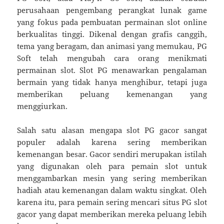
perusahaan pengembang perangkat lunak game
yang fokus pada pembuatan permainan slot online
berkualitas tinggi. Dikenal dengan grafis canggih,
tema yang beragam, dan animasi yang memukau, PG
Soft telah mengubah cara orang menikmati
permainan slot. Slot PG menawarkan pengalaman
bermain yang tidak hanya menghibur, tetapi juga
memberikan peluang kemenangan yang
menggiurkan.
Salah satu alasan mengapa slot PG gacor sangat
populer adalah karena sering memberikan
kemenangan besar. Gacor sendiri merupakan istilah
yang digunakan oleh para pemain slot untuk
menggambarkan mesin yang sering memberikan
hadiah atau kemenangan dalam waktu singkat. Oleh
karena itu, para pemain sering mencari situs PG slot
gacor yang dapat memberikan mereka peluang lebih