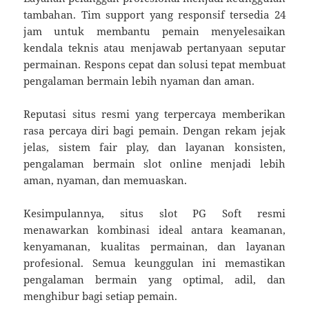
tambahan. Tim support yang responsif tersedia 24
jam untuk membantu pemain menyelesaikan
kendala teknis atau menjawab pertanyaan seputar
permainan. Respons cepat dan solusi tepat membuat
pengalaman bermain lebih nyaman dan aman.
Reputasi situs resmi yang terpercaya memberikan
rasa percaya diri bagi pemain. Dengan rekam jejak
jelas, sistem fair play, dan layanan konsisten,
pengalaman bermain slot online menjadi lebih
aman, nyaman, dan memuaskan.
Kesimpulannya, situs slot PG Soft resmi
menawarkan kombinasi ideal antara keamanan,
kenyamanan, kualitas permainan, dan layanan
profesional. Semua keunggulan ini memastikan
pengalaman bermain yang optimal, adil, dan
menghibur bagi setiap pemain.