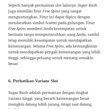
Seperti banyak permainan slot lainnya,
Sugar Rush
juga memiliki fitur
Free Spins
yang sangat
menguntungkan. Fitur ini dapat dipicu dengan
mendaratkan simbol Scatter pada gulungan. Fitur
Free Spins
memberi Anda kesempatan untuk
bermain tanpa mempertaruhkan uang Anda, sambil
tetap memiliki kesempatan untuk mendapatkan
kemenangan. Selama
Free Spins
, ada kemungkinan
untuk mendapatkan pengali kemenangan yang lebih
tinggi, sehingga peluang untuk menang semakin
besar.
6. Perhatikan Varians Slot
Sugar Rush adalah permainan dengan tingkat
varians tinggi, yang berarti kemenangan besar
mungkin datang lebih jarang, tetapi saat datang,