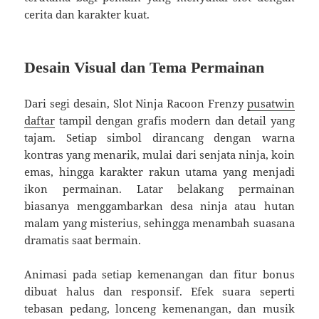
cerita dan karakter kuat.
Desain Visual dan Tema Permainan
Dari segi desain, Slot Ninja Racoon Frenzy
pusatwin
daftar
tampil dengan grafis modern dan detail yang
tajam. Setiap simbol dirancang dengan warna
kontras yang menarik, mulai dari senjata ninja, koin
emas, hingga karakter rakun utama yang menjadi
ikon permainan. Latar belakang permainan
biasanya menggambarkan desa ninja atau hutan
malam yang misterius, sehingga menambah suasana
dramatis saat bermain.
Animasi pada setiap kemenangan dan fitur bonus
dibuat halus dan responsif. Efek suara seperti
tebasan pedang, lonceng kemenangan, dan musik