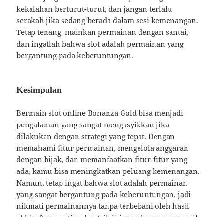
kekalahan berturut-turut, dan jangan terlalu
serakah jika sedang berada dalam sesi kemenangan.
Tetap tenang, mainkan permainan dengan santai,
dan ingatlah bahwa slot adalah permainan yang
bergantung pada keberuntungan.
Kesimpulan
Bermain slot online Bonanza Gold bisa menjadi
pengalaman yang sangat mengasyikkan jika
dilakukan dengan strategi yang tepat. Dengan
memahami fitur permainan, mengelola anggaran
dengan bijak, dan memanfaatkan fitur-fitur yang
ada, kamu bisa meningkatkan peluang kemenangan.
Namun, tetap ingat bahwa slot adalah permainan
yang sangat bergantung pada keberuntungan, jadi
nikmati permainannya tanpa terbebani oleh hasil