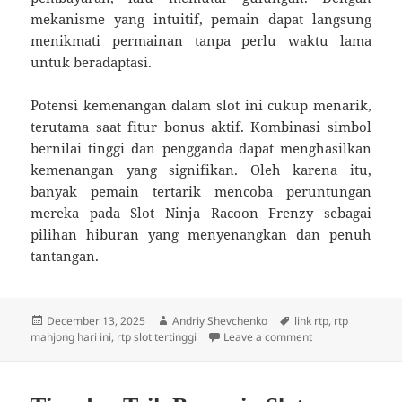
mekanisme yang intuitif, pemain dapat langsung
menikmati permainan tanpa perlu waktu lama
untuk beradaptasi.
Potensi kemenangan dalam slot ini cukup menarik,
terutama saat fitur bonus aktif. Kombinasi simbol
bernilai tinggi dan pengganda dapat menghasilkan
kemenangan yang signifikan. Oleh karena itu,
banyak pemain tertarik mencoba peruntungan
mereka pada Slot Ninja Racoon Frenzy sebagai
pilihan hiburan yang menyenangkan dan penuh
tantangan.
Posted
Author
Tags
December 13, 2025
Andriy Shevchenko
link rtp
,
rtp
on
on Slot Ninja Rac
mahjong hari ini
,
rtp slot tertinggi
Leave a comment