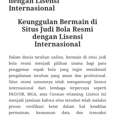
dengan Lisensi
Internasional
Keunggulan Bermain di
Situs Judi Bola Resmi
dengan Lisensi
Internasional
Dalam dunia taruhan online, bermain di situs judi
bola resmi menjadi pilihan utama bagi para
penggemar sepak bola yang ingin menikmati
pengalaman taruhan yang aman dan profesional.
Situs resmi umumnya telah mengantongi lisensi
internasional dari lembaga terpercaya seperti
PAGCOR, MGA, atau Curacao eGaming. Lisensi ini
menjadi jaminan bahwa situs tersebut telah melalui
proses verifikasi ketat dalam hal keadilan
permainan, keamanan data, dan transaksi