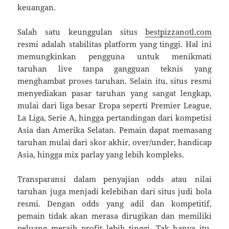
keuangan.
Salah satu keunggulan situs
bestpizzanotl.com
resmi adalah stabilitas platform yang tinggi. Hal ini
memungkinkan pengguna untuk menikmati
taruhan live tanpa gangguan teknis yang
menghambat proses taruhan. Selain itu, situs resmi
menyediakan pasar taruhan yang sangat lengkap,
mulai dari liga besar Eropa seperti Premier League,
La Liga, Serie A, hingga pertandingan dari kompetisi
Asia dan Amerika Selatan. Pemain dapat memasang
taruhan mulai dari skor akhir, over/under, handicap
Asia, hingga mix parlay yang lebih kompleks.
Transparansi dalam penyajian odds atau nilai
taruhan juga menjadi kelebihan dari situs judi bola
resmi. Dengan odds yang adil dan kompetitif,
pemain tidak akan merasa dirugikan dan memiliki
peluang meraih profit lebih tinggi. Tak hanya itu,