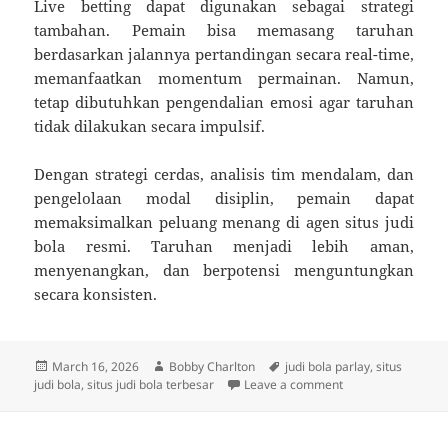
Live betting dapat digunakan sebagai strategi
tambahan. Pemain bisa memasang taruhan
berdasarkan jalannya pertandingan secara real-time,
memanfaatkan momentum permainan. Namun,
tetap dibutuhkan pengendalian emosi agar taruhan
tidak dilakukan secara impulsif.
Dengan strategi cerdas, analisis tim mendalam, dan
pengelolaan modal disiplin, pemain dapat
memaksimalkan peluang menang di agen situs judi
bola resmi. Taruhan menjadi lebih aman,
menyenangkan, dan berpotensi menguntungkan
secara konsisten.
Posted
Author
Tags
March 16, 2026
Bobby Charlton
judi bola parlay
,
situs
on
on Tips Rahasia M
judi bola
,
situs judi bola terbesar
Leave a comment