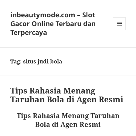
inbeautymode.com – Slot
Gacor Online Terbaru dan
Terpercaya
MENU
AND
WIDGETS
Tag:
situs judi bola
Tips Rahasia Menang
Taruhan Bola di Agen Resmi
Tips Rahasia Menang Taruhan
Bola di Agen Resmi