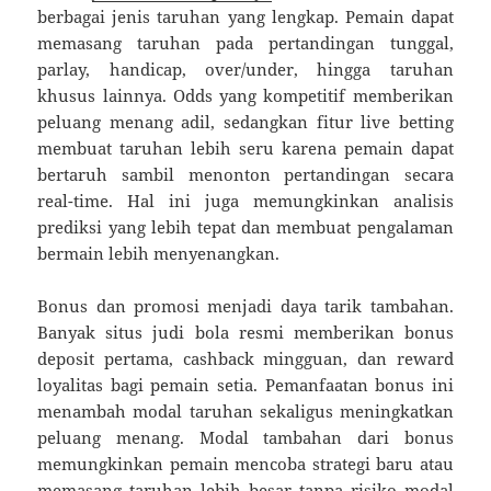
berbagai jenis taruhan yang lengkap. Pemain dapat
memasang taruhan pada pertandingan tunggal,
parlay, handicap, over/under, hingga taruhan
khusus lainnya. Odds yang kompetitif memberikan
peluang menang adil, sedangkan fitur live betting
membuat taruhan lebih seru karena pemain dapat
bertaruh sambil menonton pertandingan secara
real-time. Hal ini juga memungkinkan analisis
prediksi yang lebih tepat dan membuat pengalaman
bermain lebih menyenangkan.
Bonus dan promosi menjadi daya tarik tambahan.
Banyak situs judi bola resmi memberikan bonus
deposit pertama, cashback mingguan, dan reward
loyalitas bagi pemain setia. Pemanfaatan bonus ini
menambah modal taruhan sekaligus meningkatkan
peluang menang. Modal tambahan dari bonus
memungkinkan pemain mencoba strategi baru atau
memasang taruhan lebih besar tanpa risiko modal