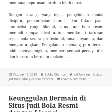
membuat keputusan taruhan lebih tepat.
Dengan strategi yang tepat, pengelolaan modal
disiplin, pemanfaatan bonus, dan fokus pada
kompetisi yang dikenal, situs judi bola resmi
menjadi tempat ideal untuk menikmati taruhan
sepak bola secara profesional, aman, nyaman, dan
menguntungkan. Pengalaman menang pun terasa
lebih menyenangkan, memberi sensasi percaya diri
dan keseruan bermain maksimal.
Posted
Author
Tags
October 17, 2025
Bobby Charlton
judi bola resmi
,
situs
on
on Rasakan Keserua
judi bola
,
situs judi bola terbesar
Leave a comment
Keunggulan Bermain di
Situs Judi Bola Resmi