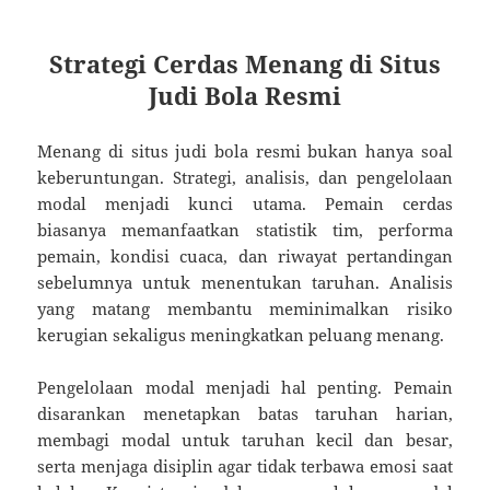
Strategi Cerdas Menang di Situs
Judi Bola Resmi
Menang di situs judi bola resmi bukan hanya soal
keberuntungan. Strategi, analisis, dan pengelolaan
modal menjadi kunci utama. Pemain cerdas
biasanya memanfaatkan statistik tim, performa
pemain, kondisi cuaca, dan riwayat pertandingan
sebelumnya untuk menentukan taruhan. Analisis
yang matang membantu meminimalkan risiko
kerugian sekaligus meningkatkan peluang menang.
Pengelolaan modal menjadi hal penting. Pemain
disarankan menetapkan batas taruhan harian,
membagi modal untuk taruhan kecil dan besar,
serta menjaga disiplin agar tidak terbawa emosi saat