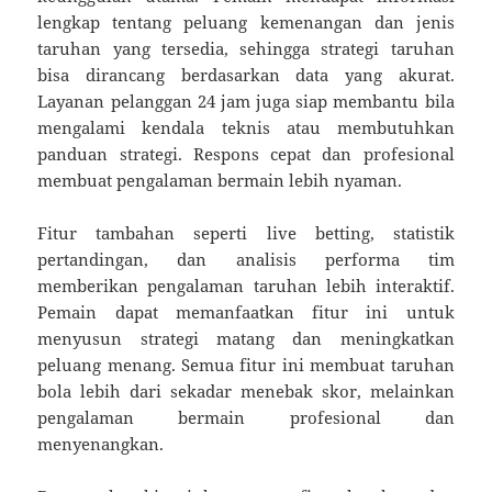
lengkap tentang peluang kemenangan dan jenis
taruhan yang tersedia, sehingga strategi taruhan
bisa dirancang berdasarkan data yang akurat.
Layanan pelanggan 24 jam juga siap membantu bila
mengalami kendala teknis atau membutuhkan
panduan strategi. Respons cepat dan profesional
membuat pengalaman bermain lebih nyaman.
Fitur tambahan seperti live betting, statistik
pertandingan, dan analisis performa tim
memberikan pengalaman taruhan lebih interaktif.
Pemain dapat memanfaatkan fitur ini untuk
menyusun strategi matang dan meningkatkan
peluang menang. Semua fitur ini membuat taruhan
bola lebih dari sekadar menebak skor, melainkan
pengalaman bermain profesional dan
menyenangkan.