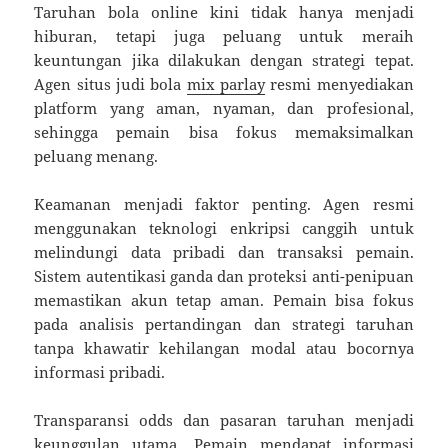
Taruhan bola online kini tidak hanya menjadi
hiburan, tetapi juga peluang untuk meraih
keuntungan jika dilakukan dengan strategi tepat.
Agen situs judi bola
mix parlay
resmi menyediakan
platform yang aman, nyaman, dan profesional,
sehingga pemain bisa fokus memaksimalkan
peluang menang.
Keamanan menjadi faktor penting. Agen resmi
menggunakan teknologi enkripsi canggih untuk
melindungi data pribadi dan transaksi pemain.
Sistem autentikasi ganda dan proteksi anti-penipuan
memastikan akun tetap aman. Pemain bisa fokus
pada analisis pertandingan dan strategi taruhan
tanpa khawatir kehilangan modal atau bocornya
informasi pribadi.
Transparansi odds dan pasaran taruhan menjadi
keunggulan utama. Pemain mendapat informasi