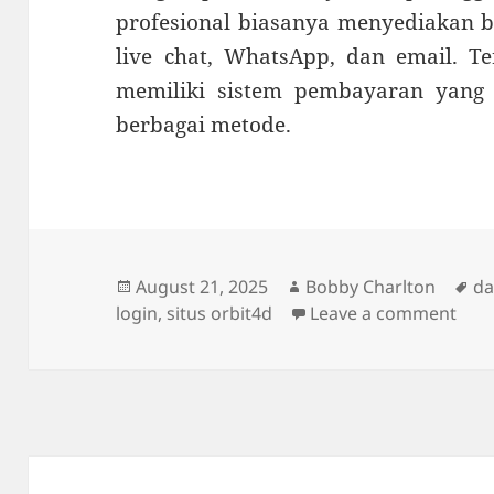
profesional biasanya menyediakan b
live chat, WhatsApp, dan email. Te
memiliki sistem pembayaran yang
berbagai metode.
Posted
Author
Ta
August 21, 2025
Bobby Charlton
da
on
on D
login
,
situs orbit4d
Leave a comment