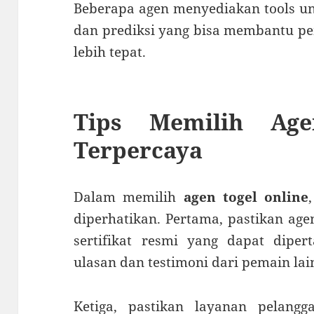
Beberapa agen menyediakan tools unt
dan prediksi yang bisa membantu p
lebih tepat.
Tips Memilih Age
Terpercaya
Dalam memilih
agen togel online
diperhatikan. Pertama, pastikan agen
sertifikat resmi yang dapat diper
ulasan dan testimoni dari pemain lai
Ketiga, pastikan layanan pelangg