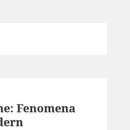
ine: Fenomena
dern