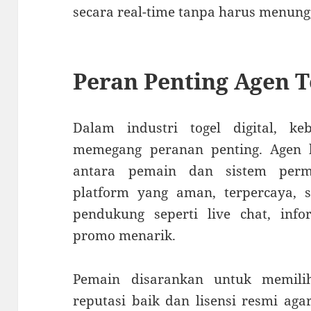
secara real-time tanpa harus menung
Peran Penting Agen T
Dalam industri togel digital, k
memegang peranan penting. Agen 
antara pemain dan sistem perm
platform yang aman, terpercaya, se
pendukung seperti live chat, info
promo menarik.
Pemain disarankan untuk memili
reputasi baik dan lisensi resmi aga