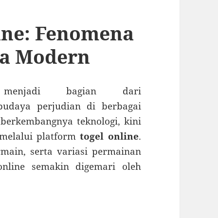
ine: Fenomena
Era Modern
menjadi bagian dari
udaya perjudian di berbagai
 berkembangnya teknologi, kini
 melalui platform
togel online
.
ain, serta variasi permainan
nline semakin digemari oleh