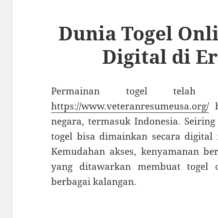
Dunia Togel Onl
Digital di 
Permainan togel telah 
https://www.veteranresumeusa.org/
b
negara, termasuk Indonesia. Seiring
togel bisa dimainkan secara digital
Kemudahan akses, kenyamanan berm
yang ditawarkan membuat togel o
berbagai kalangan.