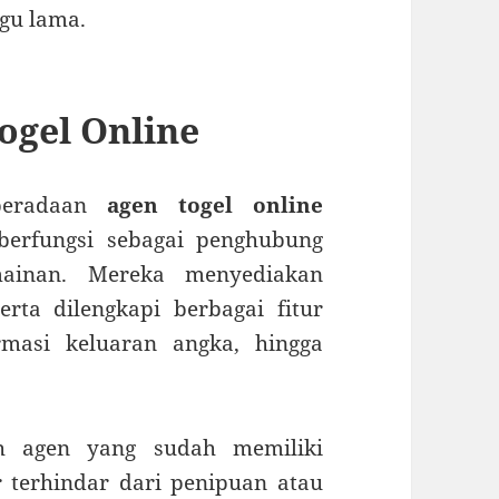
gu lama.
ogel Online
eberadaan
agen togel online
berfungsi sebagai penghubung
ainan. Mereka menyediakan
rta dilengkapi berbagai fitur
rmasi keluaran angka, hingga
h agen yang sudah memiliki
r terhindar dari penipuan atau