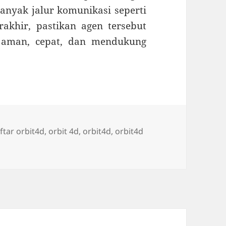
anyak jalur komunikasi seperti
rakhir, pastikan agen tersebut
 aman, cepat, dan mendukung
gs
ftar orbit4d
,
orbit 4d
,
orbit4d
,
orbit4d
unia Togel Online: Fenomena Digital di Era Modern