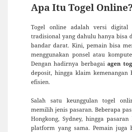
Apa Itu Togel Online
Togel online adalah versi digita
tradisional yang dahulu hanya bisa d
bandar darat. Kini, pemain bisa m
menggunakan ponsel atau komputer
Dengan hadirnya berbagai
agen tog
deposit, hingga klaim kemenangan b
efisien.
Salah satu keunggulan togel onlin
memilih jenis pasaran. Beberapa pas
Hongkong, Sydney, hingga pasaran l
platform yang sama. Pemain juga b