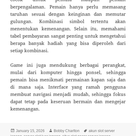
berpengalaman. Pemain hanya perlu memasang
taruhan sesuai dengan keinginan dan memutar
gulungan. Kombinasi simbol tertentu akan
menentukan kemenangan. Selain itu, memahami
tabel pembayaran sangat penting untuk mengetahui
berapa banyak hadiah yang bisa diperoleh dari
setiap kombinasi.
Game ini juga mendukung berbagai perangkat,
mulai dari komputer hingga ponsel, sehingga
pemain bisa menikmati permainan kapan saja dan
di mana saja. Interface yang ramah pengguna
membuat navigasi menjadi mudah, sehingga fokus
dapat tetap pada keseruan bermain dan mengejar
kemenangan.
Posted
Author
Tags
January 15, 2026
Bobby Charlton
akun slot server