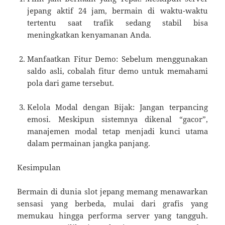
jepang aktif 24 jam, bermain di waktu-waktu
tertentu saat trafik sedang stabil bisa
meningkatkan kenyamanan Anda.
Manfaatkan Fitur Demo: Sebelum menggunakan
saldo asli, cobalah fitur demo untuk memahami
pola dari game tersebut.
Kelola Modal dengan Bijak: Jangan terpancing
emosi. Meskipun sistemnya dikenal “gacor”,
manajemen modal tetap menjadi kunci utama
dalam permainan jangka panjang.
Kesimpulan
Bermain di dunia slot jepang memang menawarkan
sensasi yang berbeda, mulai dari grafis yang
memukau hingga performa server yang tangguh.