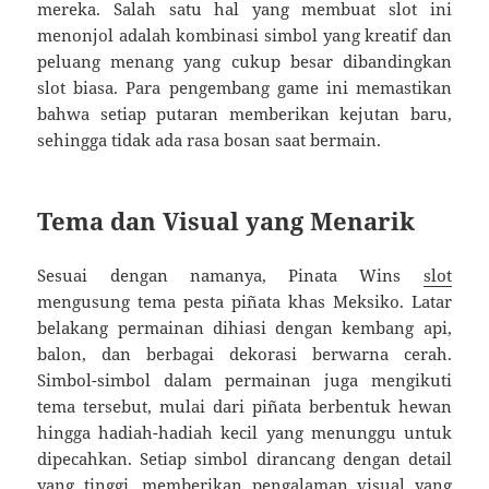
mereka. Salah satu hal yang membuat slot ini
menonjol adalah kombinasi simbol yang kreatif dan
peluang menang yang cukup besar dibandingkan
slot biasa. Para pengembang game ini memastikan
bahwa setiap putaran memberikan kejutan baru,
sehingga tidak ada rasa bosan saat bermain.
Tema dan Visual yang Menarik
Sesuai dengan namanya, Pinata Wins
slot
mengusung tema pesta piñata khas Meksiko. Latar
belakang permainan dihiasi dengan kembang api,
balon, dan berbagai dekorasi berwarna cerah.
Simbol-simbol dalam permainan juga mengikuti
tema tersebut, mulai dari piñata berbentuk hewan
hingga hadiah-hadiah kecil yang menunggu untuk
dipecahkan. Setiap simbol dirancang dengan detail
yang tinggi, memberikan pengalaman visual yang