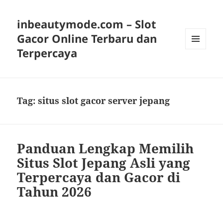
inbeautymode.com – Slot
Gacor Online Terbaru dan
Terpercaya
MENU
AND
WIDGETS
Tag:
situs slot gacor server jepang
Panduan Lengkap Memilih
Situs Slot Jepang Asli yang
Terpercaya dan Gacor di
Tahun 2026