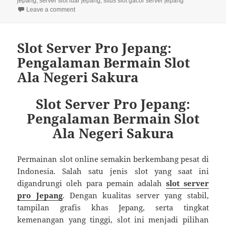
on
jepang
,
server slot luar jepang
,
situs slot gacor server jepang
on Slot Pinata Wins: Sensasi Bermain yang Penuh Wa
Leave a comment
Slot Server Pro Jepang:
Pengalaman Bermain Slot
Ala Negeri Sakura
Slot Server Pro Jepang:
Pengalaman Bermain Slot
Ala Negeri Sakura
Permainan slot online semakin berkembang pesat di
Indonesia. Salah satu jenis slot yang saat ini
digandrungi oleh para pemain adalah
slot server
pro Jepang
. Dengan kualitas server yang stabil,
tampilan grafis khas Jepang, serta tingkat
kemenangan yang tinggi, slot ini menjadi pilihan