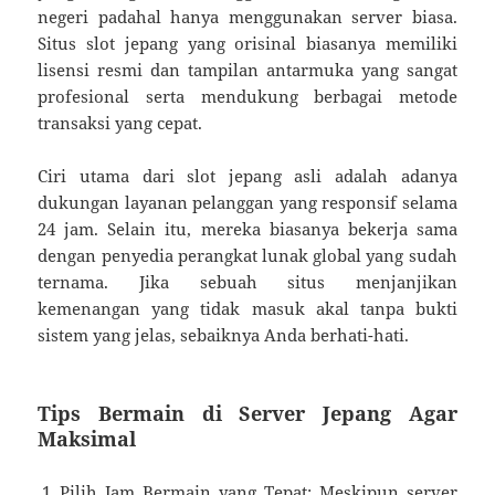
negeri padahal hanya menggunakan server biasa.
Situs slot jepang yang orisinal biasanya memiliki
lisensi resmi dan tampilan antarmuka yang sangat
profesional serta mendukung berbagai metode
transaksi yang cepat.
Ciri utama dari slot jepang asli adalah adanya
dukungan layanan pelanggan yang responsif selama
24 jam. Selain itu, mereka biasanya bekerja sama
dengan penyedia perangkat lunak global yang sudah
ternama. Jika sebuah situs menjanjikan
kemenangan yang tidak masuk akal tanpa bukti
sistem yang jelas, sebaiknya Anda berhati-hati.
Tips Bermain di Server Jepang Agar
Maksimal
Pilih Jam Bermain yang Tepat: Meskipun server