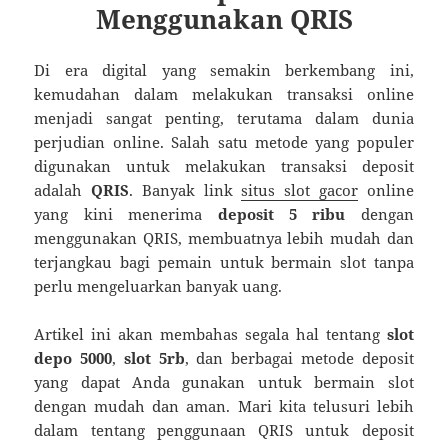
Menggunakan QRIS
Di era digital yang semakin berkembang ini,
kemudahan dalam melakukan transaksi online
menjadi sangat penting, terutama dalam dunia
perjudian online. Salah satu metode yang populer
digunakan untuk melakukan transaksi deposit
adalah
QRIS
. Banyak link
situs slot gacor
online
yang kini menerima
deposit 5 ribu
dengan
menggunakan QRIS, membuatnya lebih mudah dan
terjangkau bagi pemain untuk bermain slot tanpa
perlu mengeluarkan banyak uang.
Artikel ini akan membahas segala hal tentang
slot
depo 5000
,
slot 5rb
, dan berbagai metode deposit
yang dapat Anda gunakan untuk bermain slot
dengan mudah dan aman. Mari kita telusuri lebih
dalam tentang penggunaan QRIS untuk deposit