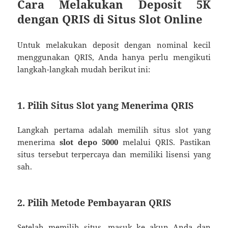
Cara Melakukan Deposit 5K
dengan QRIS di Situs Slot Online
Untuk melakukan deposit dengan nominal kecil
menggunakan QRIS, Anda hanya perlu mengikuti
langkah-langkah mudah berikut ini:
1. Pilih Situs Slot yang Menerima QRIS
Langkah pertama adalah memilih situs slot yang
menerima
slot depo 5000
melalui QRIS. Pastikan
situs tersebut terpercaya dan memiliki lisensi yang
sah.
2. Pilih Metode Pembayaran QRIS
Setelah memilih situs, masuk ke akun Anda dan