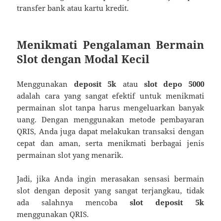
transfer bank atau kartu kredit.
Menikmati Pengalaman Bermain
Slot dengan Modal Kecil
Menggunakan
deposit 5k
atau
slot depo 5000
adalah cara yang sangat efektif untuk menikmati
permainan slot tanpa harus mengeluarkan banyak
uang. Dengan menggunakan metode pembayaran
QRIS, Anda juga dapat melakukan transaksi dengan
cepat dan aman, serta menikmati berbagai jenis
permainan slot yang menarik.
Jadi, jika Anda ingin merasakan sensasi bermain
slot dengan deposit yang sangat terjangkau, tidak
ada salahnya mencoba
slot deposit 5k
menggunakan QRIS.