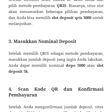
pilih metode pembayaran
QRIS
. Biasanya, situs slot
akan menawarkan beberapa pilihan pembayaran,
dan Anda bisa memilih
slot deposit qris 5000
untuk
melanjutkan.
3. Masukkan Nominal Deposit
Setelah memilih QRIS sebagai metode pembayaran,
masukkan jumlah deposit yang ingin Anda lakukan.
Anda dapat memilih nominal
depo 5000
atau
slot
deposit 5k
.
4. Scan Kode QR dan Konfirmasi
Pembayaran
Setelah Anda mengonfirmasi jumlah deposit, situs