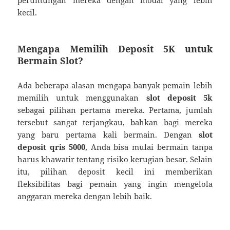
peruntungan mereka dengan modal yang lebih
kecil.
Mengapa Memilih Deposit 5K untuk
Bermain Slot?
Ada beberapa alasan mengapa banyak pemain lebih
memilih untuk menggunakan
slot deposit 5k
sebagai pilihan pertama mereka. Pertama, jumlah
tersebut sangat terjangkau, bahkan bagi mereka
yang baru pertama kali bermain. Dengan
slot
deposit qris 5000
, Anda bisa mulai bermain tanpa
harus khawatir tentang risiko kerugian besar. Selain
itu, pilihan deposit kecil ini memberikan
fleksibilitas bagi pemain yang ingin mengelola
anggaran mereka dengan lebih baik.