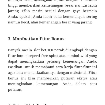
tinggi memberikan kemenangan besar namun lebih
jarang. Pilih mesin sesuai dengan gaya bermain
Anda: apakah Anda lebih suka kemenangan sering
namun kecil, atau kemenangan besar yang jarang.
3. Manfaatkan Fitur Bonus
Banyak mesin slot bet 100 perak dilengkapi dengan
fitur bonus seperti free spins atau simbol wild yang
dapat meningkatkan peluang kemenangan Anda.
Pastikan untuk memahami cara kerja fitur-fitur ini
agar bisa memanfaatkannya dengan maksimal. Fitur
bonus ini bisa memberikan putaran ekstra atau
meningkatkan kemenangan Anda dalam satu
putaran.