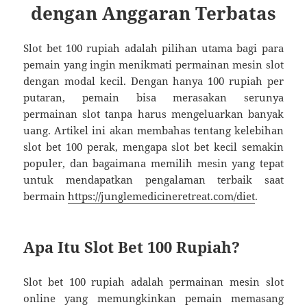
dengan Anggaran Terbatas
Slot bet 100 rupiah adalah pilihan utama bagi para
pemain yang ingin menikmati permainan mesin slot
dengan modal kecil. Dengan hanya 100 rupiah per
putaran, pemain bisa merasakan serunya
permainan slot tanpa harus mengeluarkan banyak
uang. Artikel ini akan membahas tentang kelebihan
slot bet 100 perak, mengapa slot bet kecil semakin
populer, dan bagaimana memilih mesin yang tepat
untuk mendapatkan pengalaman terbaik saat
bermain
https://junglemedicineretreat.com/diet
.
Apa Itu Slot Bet 100 Rupiah?
Slot bet 100 rupiah adalah permainan mesin slot
online yang memungkinkan pemain memasang