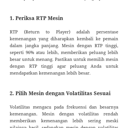
1. Periksa RTP Mesin
RTP (Return to Player) adalah persentase
kemenangan yang diharapkan kembali ke pemain
dalam jangka panjang. Mesin dengan RTP tinggi,
seperti 96% atau lebih, memberikan peluang lebih
besar untuk menang. Pastikan untuk memilih mesin
dengan RTP tinggi agar peluang Anda untuk
mendapatkan kemenangan lebih besar.
2. Pilih Mesin dengan Volatilitas Sesuai
Volatilitas mengacu pada frekuensi dan besarnya
kemenangan. Mesin dengan volatilitas rendah
memberikan kemenangan lebih sering meski
nilainya kecil, sedangkan mesin dengan volatilitas