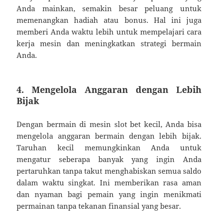
Anda mainkan, semakin besar peluang untuk
memenangkan hadiah atau bonus. Hal ini juga
memberi Anda waktu lebih untuk mempelajari cara
kerja mesin dan meningkatkan strategi bermain
Anda.
4. Mengelola Anggaran dengan Lebih
Bijak
Dengan bermain di mesin slot bet kecil, Anda bisa
mengelola anggaran bermain dengan lebih bijak.
Taruhan kecil memungkinkan Anda untuk
mengatur seberapa banyak yang ingin Anda
pertaruhkan tanpa takut menghabiskan semua saldo
dalam waktu singkat. Ini memberikan rasa aman
dan nyaman bagi pemain yang ingin menikmati
permainan tanpa tekanan finansial yang besar.