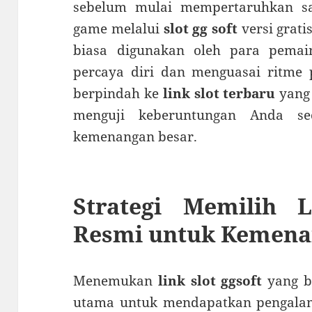
sebelum mulai mempertaruhkan s
game melalui
slot gg soft
versi grati
biasa digunakan oleh para pemain
percaya diri dan menguasai ritme 
berpindah ke
link slot terbaru
yang 
menguji keberuntungan Anda se
kemenangan besar.
Strategi Memilih 
Resmi untuk Kemena
Menemukan
link slot ggsoft
yang b
utama untuk mendapatkan pengal