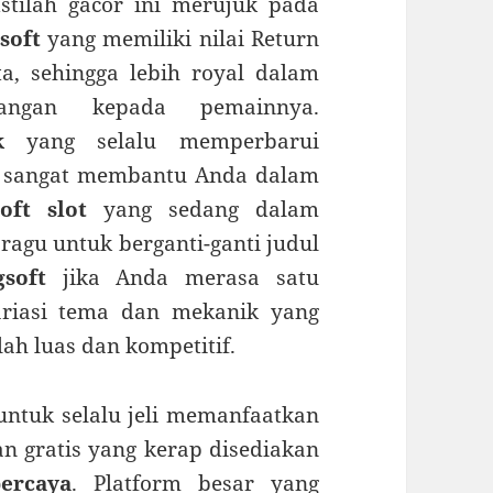
Istilah gacor ini merujuk pada
 soft
yang memiliki nilai Return
ata, sehingga lebih royal dalam
angan kepada pemainnya.
k
yang selalu memperbarui
an sangat membantu Anda dalam
oft slot
yang sedang dalam
 ragu untuk berganti-ganti judul
gsoft
jika Anda merasa satu
ariasi tema dan mekanik yang
lah luas dan kompetitif.
untuk selalu jeli memanfaatkan
 gratis yang kerap disediakan
ercaya
. Platform besar yang