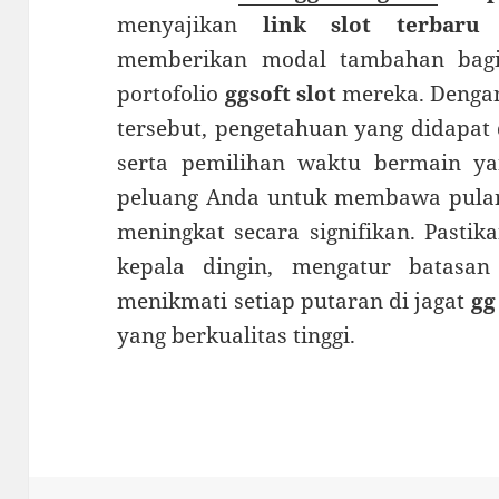
menyajikan
link slot terbaru
b
memberikan modal tambahan bagi
portofolio
ggsoft slot
mereka. Denga
tersebut, pengetahuan yang didapat 
serta pemilihan waktu bermain y
peluang Anda untuk membawa pula
meningkat secara signifikan. Pasti
kepala dingin, mengatur batasan
menikmati setiap putaran di jagat
gg
yang berkualitas tinggi.