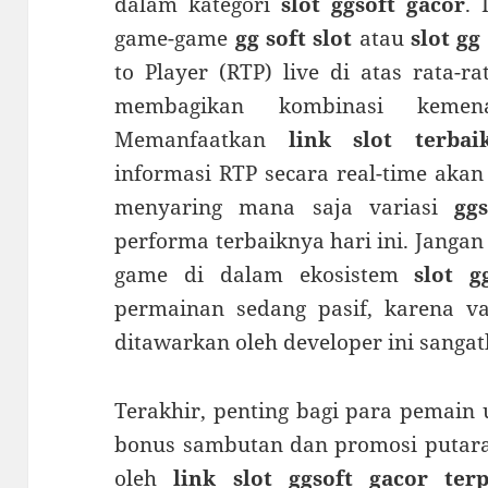
dalam kategori
slot ggsoft gacor
. 
game-game
gg soft slot
atau
slot gg
to Player (RTP) live di atas rata-r
membagikan kombinasi kemen
Memanfaatkan
link slot terbai
informasi RTP secara real-time ak
menyaring mana saja variasi
ggs
performa terbaiknya hari ini. Jangan
game di dalam ekosistem
slot g
permainan sedang pasif, karena v
ditawarkan oleh developer ini sangat
Terakhir, penting bagi para pemain 
bonus sambutan dan promosi putaran
oleh
link
slot ggsoft gacor
terp