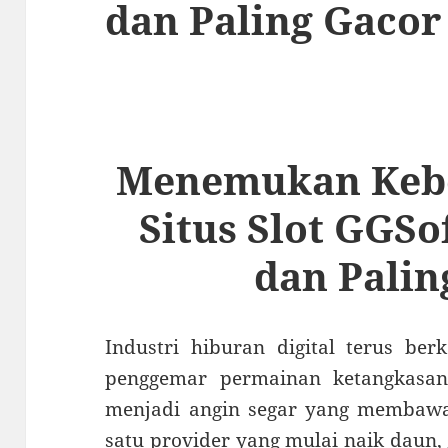
dan Paling Gacor
Menemukan Kebe
Situs Slot GGSo
dan Palin
Industri hiburan digital terus be
penggemar permainan ketangkasa
menjadi angin segar yang membawa 
satu provider yang mulai naik daun,