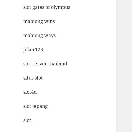
slot gates of olympus
mahjong wins
mahjong ways
joker123
slot server thailand
situs slot
slot4d
slot jepang
slot