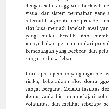
dengan sebutan
gg soft
berhasil me
visual dan sistem permainan yang a
alternatif segar di luar provider m
slot
bisa menjadi langkah awal yan
yang mulai beralih dan mem
menyediakan permainan dari provid
kemenangan yang berbeda dan pelua
sangat terbuka lebar.
Untuk para pemain yang ingin meras
risiko, keberadaan
slot demo ggs
sangat berguna. Melalui fasilitas
dem
demo
, Anda bisa mempelajari pol
volatilitas, dan melihat seberapa s