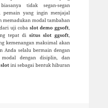
iasanya tidak segan-segan
 pemain yang ingin menjajal
n memadukan modal tambahan
dari uji coba
slot demo ggsoft
,
ang tepat di
situs slot ggsoft
,
ng kemenangan maksimal akan
kan Anda selalu bermain dengan
 modal dengan disiplin, dan
 slot
ini sebagai bentuk hiburan