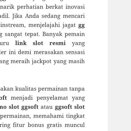
narik perhatian berkat inovasi
dil. Jika Anda sedang mencari
ainstream, menjelajahi jagat
gg
g sangat tepat. Banyak pemain
buru
link slot resmi
yang
er ini demi merasakan sensasi
ng meraih jackpot yang masih
akan kualitas permainan tanpa
oft
menjadi penyelamat yang
o slot ggsoft
atau
ggsoft slot
a permainan, memahami tingkat
ering fitur bonus gratis muncul