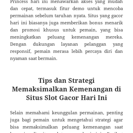
Princess hari ini menawarkan akses yang mudah
dan cepat, termasuk fitur demo untuk mencoba
permainan sebelum taruhan nyata. Situs yang gacor
hari ini biasanya juga memberikan bonus menarik
dan promosi khusus untuk pemain, yang bisa
meningkatkan peluang kemenangan mereka.
Dengan dukungan layanan pelanggan yang
responsif, pemain merasa lebih percaya diri dan
nyaman saat bermain.
Tips dan Strategi
Memaksimalkan Kemenangan di
Situs Slot Gacor Hari Ini
Selain memahami keunggulan permainan, penting
juga bagi pemain untuk mengetahui strategi agar
bisa memaksimalkan peluang kemenangan saat