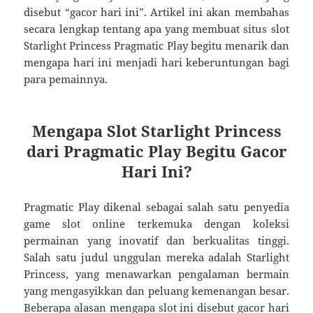
disebut “gacor hari ini”. Artikel ini akan membahas
secara lengkap tentang apa yang membuat situs slot
Starlight Princess Pragmatic Play begitu menarik dan
mengapa hari ini menjadi hari keberuntungan bagi
para pemainnya.
Mengapa Slot Starlight Princess
dari Pragmatic Play Begitu Gacor
Hari Ini?
Pragmatic Play dikenal sebagai salah satu penyedia
game slot online terkemuka dengan koleksi
permainan yang inovatif dan berkualitas tinggi.
Salah satu judul unggulan mereka adalah Starlight
Princess, yang menawarkan pengalaman bermain
yang mengasyikkan dan peluang kemenangan besar.
Beberapa alasan mengapa slot ini disebut gacor hari