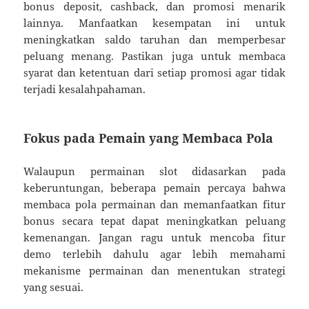
bonus deposit, cashback, dan promosi menarik
lainnya. Manfaatkan kesempatan ini untuk
meningkatkan saldo taruhan dan memperbesar
peluang menang. Pastikan juga untuk membaca
syarat dan ketentuan dari setiap promosi agar tidak
terjadi kesalahpahaman.
Fokus pada Pemain yang Membaca Pola
Walaupun permainan slot didasarkan pada
keberuntungan, beberapa pemain percaya bahwa
membaca pola permainan dan memanfaatkan fitur
bonus secara tepat dapat meningkatkan peluang
kemenangan. Jangan ragu untuk mencoba fitur
demo terlebih dahulu agar lebih memahami
mekanisme permainan dan menentukan strategi
yang sesuai.