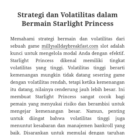
Strategi dan Volatilitas dalam
Bermain Starlight Princess
Memahami strategi bermain dan volatilitas dari
sebuah game
millysalldaybreakfast.com
slot adalah
kunci untuk mengelola modal Anda dengan efektif.
Starlight Princess dikenal memiliki tingkat
volatilitas yang tinggi. Volatilitas tinggi berarti
kemenangan mungkin tidak datang sesering game
dengan volatilitas rendah, tetapi ketika kemenangan
itu datang, nilainya cenderung jauh lebih besar. Ini
membuat Starlight Princess sangat cocok bagi
pemain yang menyukai risiko dan berambisi untuk
mengejar kemenangan besar. Namun, penting
untuk diingat bahwa volatilitas tinggi juga
menuntut kesabaran dan manajemen bankroll yang
baik. Disarankan untuk memulai dengan taruhan