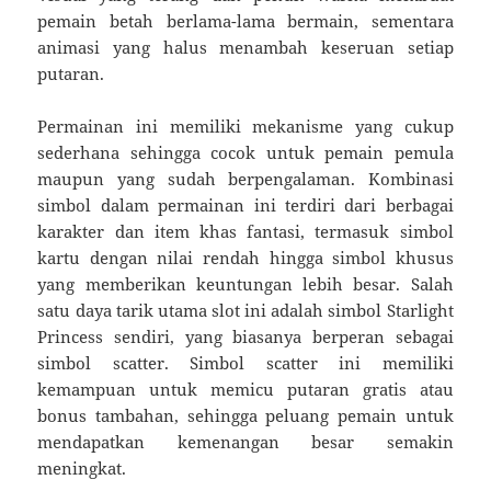
pemain betah berlama-lama bermain, sementara
animasi yang halus menambah keseruan setiap
putaran.
Permainan ini memiliki mekanisme yang cukup
sederhana sehingga cocok untuk pemain pemula
maupun yang sudah berpengalaman. Kombinasi
simbol dalam permainan ini terdiri dari berbagai
karakter dan item khas fantasi, termasuk simbol
kartu dengan nilai rendah hingga simbol khusus
yang memberikan keuntungan lebih besar. Salah
satu daya tarik utama slot ini adalah simbol Starlight
Princess sendiri, yang biasanya berperan sebagai
simbol scatter. Simbol scatter ini memiliki
kemampuan untuk memicu putaran gratis atau
bonus tambahan, sehingga peluang pemain untuk
mendapatkan kemenangan besar semakin
meningkat.