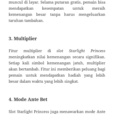
muncul di layar. Selama putaran gratis, pemain bisa
mendapatkan kesempatan untuk meraih
kemenangan besar tanpa harus mengeluarkan
taruhan tambahan.
3.
Multiplier
Fitur multiplier di
slot Starlight Princess
meningkatkan nilai kemenangan secara signifikan.
Setiap kali simbol kemenangan jatuh, multiplier
akan bertambah. Fitur ini memberikan peluang bagi
pemain untuk mendapatkan hadiah yang lebih
besar dalam waktu yang lebih singkat.
4.
Mode Ante Bet
Slot Starlight Princess juga menawarkan mode Ante