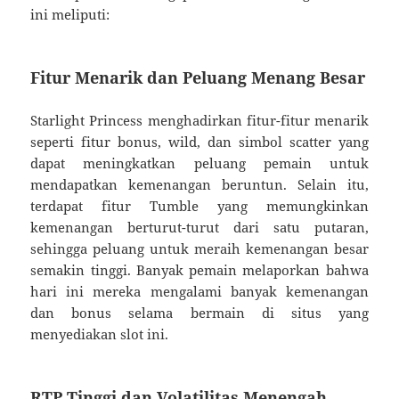
ini meliputi:
Fitur Menarik dan Peluang Menang Besar
Starlight Princess menghadirkan fitur-fitur menarik
seperti fitur bonus, wild, dan simbol scatter yang
dapat meningkatkan peluang pemain untuk
mendapatkan kemenangan beruntun. Selain itu,
terdapat fitur Tumble yang memungkinkan
kemenangan berturut-turut dari satu putaran,
sehingga peluang untuk meraih kemenangan besar
semakin tinggi. Banyak pemain melaporkan bahwa
hari ini mereka mengalami banyak kemenangan
dan bonus selama bermain di situs yang
menyediakan slot ini.
RTP Tinggi dan Volatilitas Menengah