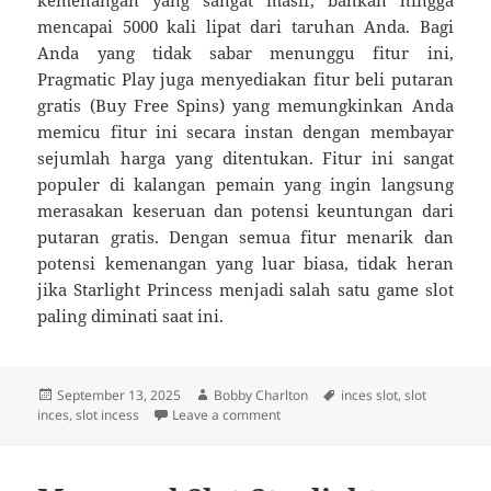
kemenangan yang sangat masif, bahkan hingga
mencapai 5000 kali lipat dari taruhan Anda. Bagi
Anda yang tidak sabar menunggu fitur ini,
Pragmatic Play juga menyediakan fitur beli putaran
gratis (Buy Free Spins) yang memungkinkan Anda
memicu fitur ini secara instan dengan membayar
sejumlah harga yang ditentukan. Fitur ini sangat
populer di kalangan pemain yang ingin langsung
merasakan keseruan dan potensi keuntungan dari
putaran gratis. Dengan semua fitur menarik dan
potensi kemenangan yang luar biasa, tidak heran
jika Starlight Princess menjadi salah satu game slot
paling diminati saat ini.
Posted
Author
Tags
September 13, 2025
Bobby Charlton
inces slot
,
slot
on
on Panduan Lengkap Memahami Gam
inces
,
slot incess
Leave a comment