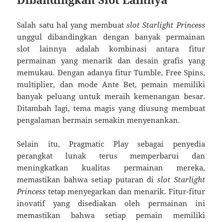
Salah satu hal yang membuat
slot Starlight Princess
unggul dibandingkan dengan banyak permainan
slot lainnya adalah kombinasi antara fitur
permainan yang menarik dan desain grafis yang
memukau. Dengan adanya fitur Tumble, Free Spins,
multiplier, dan mode Ante Bet, pemain memiliki
banyak peluang untuk meraih kemenangan besar.
Ditambah lagi, tema magis yang diusung membuat
pengalaman bermain semakin menyenankan.
Selain itu, Pragmatic Play sebagai penyedia
perangkat lunak terus memperbarui dan
meningkatkan kualitas permainan mereka,
memastikan bahwa setiap putaran di
slot Starlight
Princess
tetap menyegarkan dan menarik. Fitur-fitur
inovatif yang disediakan oleh permainan ini
memastikan bahwa setiap pemain memiliki