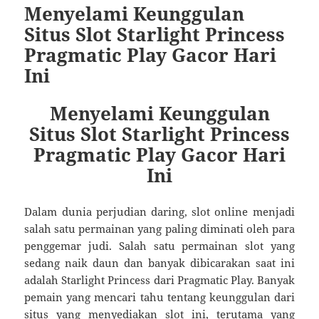
Menyelami Keunggulan
Situs Slot Starlight Princess
Pragmatic Play Gacor Hari
Ini
Menyelami Keunggulan
Situs Slot Starlight Princess
Pragmatic Play Gacor Hari
Ini
Dalam dunia perjudian daring, slot online menjadi
salah satu permainan yang paling diminati oleh para
penggemar judi. Salah satu permainan slot yang
sedang naik daun dan banyak dibicarakan saat ini
adalah Starlight Princess dari Pragmatic Play. Banyak
pemain yang mencari tahu tentang keunggulan dari
situs yang menyediakan slot ini, terutama yang