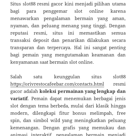
Situs slot88 resmi gacor kini menjadi pilihan utama
bagi para penggemar slot online karena
menawarkan pengalaman bermain yang aman,
nyaman, dan peluang menang yang tinggi. Dengan
reputasi resmi, situs ini memastikan semua
transaksi deposit dan penarikan dilakukan secara
transparan dan terpercaya. Hal ini sangat penting
bagi pemain yang mengutamakan keamanan dan
kenyamanan saat bermain slot online.
Salah satu keunggulan situs slot88
https://orivrestocafeebar.com/contacts.html
resmi
gacor adalah
koleksi permainan yang lengkap dan
variatif
. Pemain dapat menemukan berbagai jenis
slot dengan tema berbeda, mulai dari klasik hingga
modern, dilengkapi fitur bonus melimpah, free
spin, dan simbol wild yang meningkatkan peluang
kemenangan. Dengan grafis yang memukau dan
animasi interaktif, pengalaman bermain menjadi