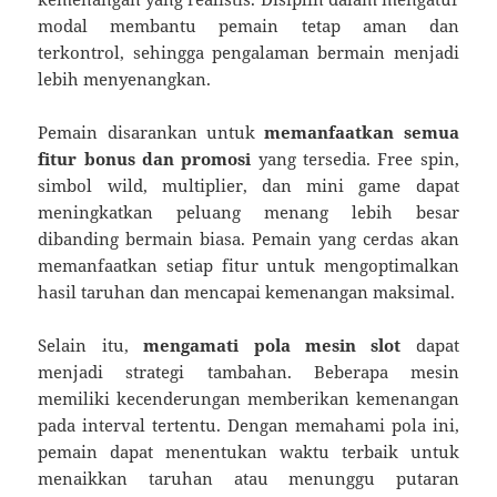
modal membantu pemain tetap aman dan
terkontrol, sehingga pengalaman bermain menjadi
lebih menyenangkan.
Pemain disarankan untuk
memanfaatkan semua
fitur bonus dan promosi
yang tersedia. Free spin,
simbol wild, multiplier, dan mini game dapat
meningkatkan peluang menang lebih besar
dibanding bermain biasa. Pemain yang cerdas akan
memanfaatkan setiap fitur untuk mengoptimalkan
hasil taruhan dan mencapai kemenangan maksimal.
Selain itu,
mengamati pola mesin slot
dapat
menjadi strategi tambahan. Beberapa mesin
memiliki kecenderungan memberikan kemenangan
pada interval tertentu. Dengan memahami pola ini,
pemain dapat menentukan waktu terbaik untuk
menaikkan taruhan atau menunggu putaran