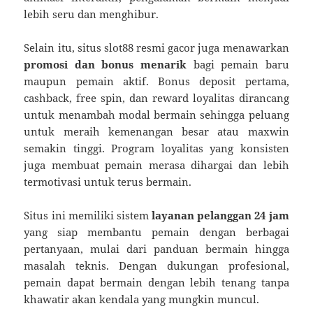
lebih seru dan menghibur.
Selain itu, situs slot88 resmi gacor juga menawarkan
promosi dan bonus menarik
bagi pemain baru
maupun pemain aktif. Bonus deposit pertama,
cashback, free spin, dan reward loyalitas dirancang
untuk menambah modal bermain sehingga peluang
untuk meraih kemenangan besar atau maxwin
semakin tinggi. Program loyalitas yang konsisten
juga membuat pemain merasa dihargai dan lebih
termotivasi untuk terus bermain.
Situs ini memiliki sistem
layanan pelanggan 24 jam
yang siap membantu pemain dengan berbagai
pertanyaan, mulai dari panduan bermain hingga
masalah teknis. Dengan dukungan profesional,
pemain dapat bermain dengan lebih tenang tanpa
khawatir akan kendala yang mungkin muncul.