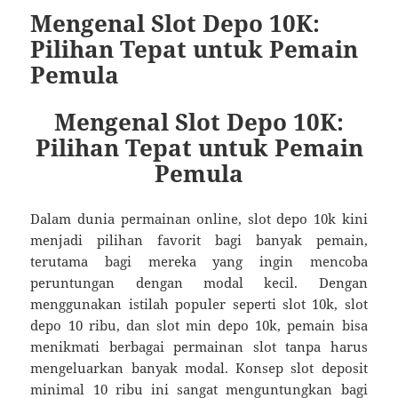
Mengenal Slot Depo 10K:
Pilihan Tepat untuk Pemain
Pemula
Mengenal Slot Depo 10K:
Pilihan Tepat untuk Pemain
Pemula
Dalam dunia permainan online, slot depo 10k kini
menjadi pilihan favorit bagi banyak pemain,
terutama bagi mereka yang ingin mencoba
peruntungan dengan modal kecil. Dengan
menggunakan istilah populer seperti slot 10k, slot
depo 10 ribu, dan slot min depo 10k, pemain bisa
menikmati berbagai permainan slot tanpa harus
mengeluarkan banyak modal. Konsep slot deposit
minimal 10 ribu ini sangat menguntungkan bagi