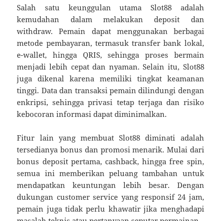
Salah satu keunggulan utama Slot88 adalah
kemudahan dalam melakukan deposit dan
withdraw. Pemain dapat menggunakan berbagai
metode pembayaran, termasuk transfer bank lokal,
e-wallet, hingga QRIS, sehingga proses bermain
menjadi lebih cepat dan nyaman. Selain itu, Slot88
juga dikenal karena memiliki tingkat keamanan
tinggi. Data dan transaksi pemain dilindungi dengan
enkripsi, sehingga privasi tetap terjaga dan risiko
kebocoran informasi dapat diminimalkan.
Fitur lain yang membuat Slot88 diminati adalah
tersedianya bonus dan promosi menarik. Mulai dari
bonus deposit pertama, cashback, hingga free spin,
semua ini memberikan peluang tambahan untuk
mendapatkan keuntungan lebih besar. Dengan
dukungan customer service yang responsif 24 jam,
pemain juga tidak perlu khawatir jika menghadapi
masalah teknis atau pertanyaan seputar permainan.