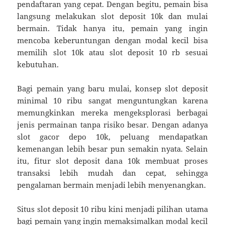
pendaftaran yang cepat. Dengan begitu, pemain bisa
langsung melakukan slot deposit 10k dan mulai
bermain. Tidak hanya itu, pemain yang ingin
mencoba keberuntungan dengan modal kecil bisa
memilih slot 10k atau slot deposit 10 rb sesuai
kebutuhan.
Bagi pemain yang baru mulai, konsep slot deposit
minimal 10 ribu sangat menguntungkan karena
memungkinkan mereka mengeksplorasi berbagai
jenis permainan tanpa risiko besar. Dengan adanya
slot gacor depo 10k, peluang mendapatkan
kemenangan lebih besar pun semakin nyata. Selain
itu, fitur slot deposit dana 10k membuat proses
transaksi lebih mudah dan cepat, sehingga
pengalaman bermain menjadi lebih menyenangkan.
Situs slot deposit 10 ribu kini menjadi pilihan utama
bagi pemain yang ingin memaksimalkan modal kecil