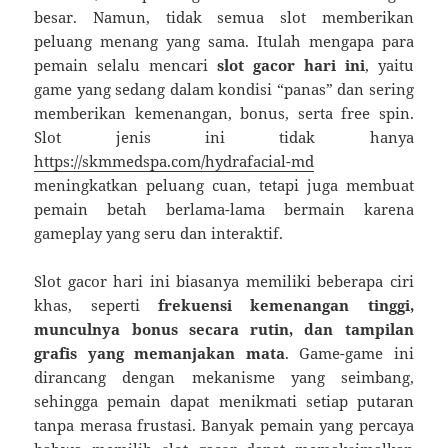
besar. Namun, tidak semua slot memberikan
peluang menang yang sama. Itulah mengapa para
pemain selalu mencari
slot gacor hari ini
, yaitu
game yang sedang dalam kondisi “panas” dan sering
memberikan kemenangan, bonus, serta free spin.
Slot jenis ini tidak hanya
https://skmmedspa.com/hydrafacial-md
meningkatkan peluang cuan, tetapi juga membuat
pemain betah berlama-lama bermain karena
gameplay yang seru dan interaktif.
Slot gacor hari ini biasanya memiliki beberapa ciri
khas, seperti
frekuensi kemenangan tinggi,
munculnya bonus secara rutin, dan tampilan
grafis yang memanjakan mata
. Game-game ini
dirancang dengan mekanisme yang seimbang,
sehingga pemain dapat menikmati setiap putaran
tanpa merasa frustasi. Banyak pemain yang percaya