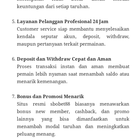
keuntungan dari setiap taruhan.
Layanan Pelanggan Profesional 24 Jam
Customer service siap membantu menyelesaikan
kendala seputar akun, deposit, withdraw,
maupun pertanyaan terkait permainan.
Deposit dan Withdraw Cepat dan Aman
Proses transaksi instan dan aman membuat
pemain lebih nyaman saat menambah saldo atau
menarik kemenangan.
Bonus dan Promosi Menarik
Situs resmi sbobet88 biasanya menawarkan
bonus new member, cashback, dan promo
lainnya yang bisa dimanfaatkan untuk
menambah modal taruhan dan meningkatkan
peluang menang.