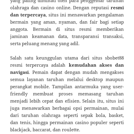
yang paling diminati oleh para penggemar taruhan
olahraga dan casino online. Dengan reputasi
resmi
dan terpercaya
, situs ini menawarkan pengalaman
bermain yang aman, nyaman, dan fair bagi setiap
anggota. Bermain di situs resmi memberikan
jaminan keamanan data, transparansi transaksi,
serta peluang menang yang adil.
Salah satu keunggulan utama dari situs sbobet88
resmi terpercaya adalah
kemudahan akses dan
navigasi
. Pemain dapat dengan mudah mengakses
semua layanan taruhan melalui desktop maupun
perangkat mobile. Tampilan antarmuka yang user-
friendly membuat proses memasang taruhan
menjadi lebih cepat dan efisien. Selain itu, situs ini
juga menawarkan berbagai opsi permainan, mulai
dari taruhan olahraga seperti sepak bola, basket,
dan tenis, hingga permainan casino populer seperti
blackjack, baccarat, dan roulette.