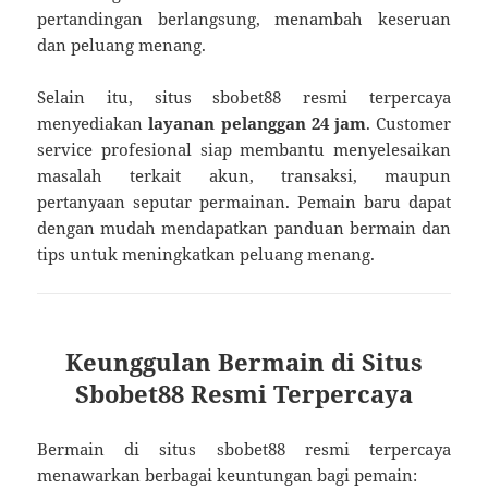
pertandingan berlangsung, menambah keseruan
dan peluang menang.
Selain itu, situs sbobet88 resmi terpercaya
menyediakan
layanan pelanggan 24 jam
. Customer
service profesional siap membantu menyelesaikan
masalah terkait akun, transaksi, maupun
pertanyaan seputar permainan. Pemain baru dapat
dengan mudah mendapatkan panduan bermain dan
tips untuk meningkatkan peluang menang.
Keunggulan Bermain di Situs
Sbobet88 Resmi Terpercaya
Bermain di situs sbobet88 resmi terpercaya
menawarkan berbagai keuntungan bagi pemain: