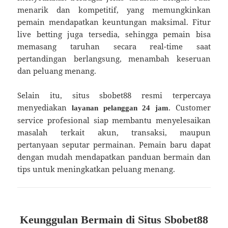
menarik dan kompetitif, yang memungkinkan
pemain mendapatkan keuntungan maksimal. Fitur
live betting juga tersedia, sehingga pemain bisa
memasang taruhan secara real-time saat
pertandingan berlangsung, menambah keseruan
dan peluang menang.
Selain itu, situs sbobet88 resmi terpercaya
menyediakan
. Customer
layanan pelanggan 24 jam
service profesional siap membantu menyelesaikan
masalah terkait akun, transaksi, maupun
pertanyaan seputar permainan. Pemain baru dapat
dengan mudah mendapatkan panduan bermain dan
tips untuk meningkatkan peluang menang.
Keunggulan Bermain di Situs Sbobet88