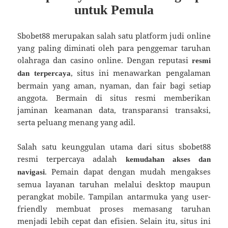
untuk Pemula
Sbobet88 merupakan salah satu platform judi online
yang paling diminati oleh para penggemar taruhan
olahraga dan casino online. Dengan reputasi
resmi
, situs ini menawarkan pengalaman
dan terpercaya
bermain yang aman, nyaman, dan fair bagi setiap
anggota. Bermain di situs resmi memberikan
jaminan keamanan data, transparansi transaksi,
serta peluang menang yang adil.
Salah satu keunggulan utama dari situs sbobet88
resmi terpercaya adalah
kemudahan akses dan
. Pemain dapat dengan mudah mengakses
navigasi
semua layanan taruhan melalui desktop maupun
perangkat mobile. Tampilan antarmuka yang user-
friendly membuat proses memasang taruhan
menjadi lebih cepat dan efisien. Selain itu, situs ini