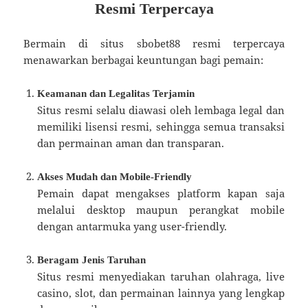
Resmi Terpercaya
Bermain di situs sbobet88 resmi terpercaya
menawarkan berbagai keuntungan bagi pemain:
Keamanan dan Legalitas Terjamin
Situs resmi selalu diawasi oleh lembaga legal dan
memiliki lisensi resmi, sehingga semua transaksi
dan permainan aman dan transparan.
Akses Mudah dan Mobile-Friendly
Pemain dapat mengakses platform kapan saja
melalui desktop maupun perangkat mobile
dengan antarmuka yang user-friendly.
Beragam Jenis Taruhan
Situs resmi menyediakan taruhan olahraga, live
casino, slot, dan permainan lainnya yang lengkap