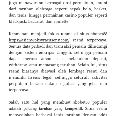
juga menawarkan berbagai opsi permainan, mulai
dari taruhan olahraga seperti sepak bola, basket,
dan tenis, hingga permainan casino populer seperti
blackjack, baccarat, dan roulette.
Keamanan menjadi fokus utama di situs sbobet88
https://asianwoksyracuseny.com/
resmi terpercaya.
Semua data pribadi dan transaksi pemain dilindungi
dengan sistem enkripsi canggih, sehingga pemain
dapat merasa aman saat melakukan deposit,
withdraw, atau memasang taruhan. Selain itu, situs
resmi biasanya diawasi oleh lembaga resmi dan
memiliki lisensi legal, sehingga seluruh aktivitas
perjudian berada dalam regulasi yang jelas dan
terpercaya.
Salah satu hal yang membuat sbobet88 populer
adalah
. Situs resmi
peluang taruhan yang kompetitif
menyediakan berbagai jenis taruhan dengan odds