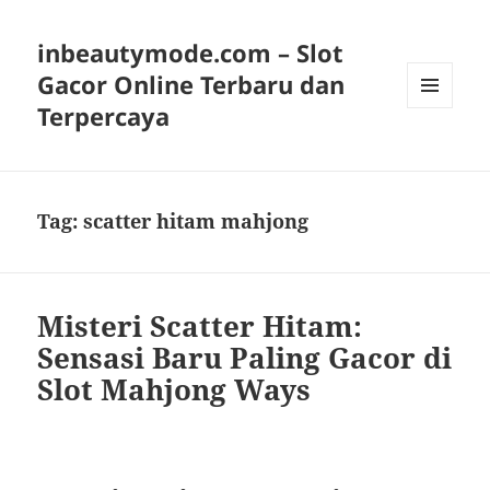
inbeautymode.com – Slot
Gacor Online Terbaru dan
Terpercaya
MENU
AND
WIDGETS
Tag:
scatter hitam mahjong
Misteri Scatter Hitam:
Sensasi Baru Paling Gacor di
Slot Mahjong Ways