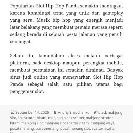
Popularitas Slot Hip Hop Panda semakin meningkat
karena kombinasi tema yang unik dan gameplay
yang seru. Musik hip hop yang energik menjadi
latar belakang yang membuat pemain merasa seperti
sedang berada di sebuah pesta jalanan yang penuh
semangat.
Selain itu, kemudahan akses melalui berbagai
platform, baik desktop maupun perangkat mobile,
membuat permainan ini semakin diminati. Banyak
situs judi online yang menawarkan Slot Hip Hop
Panda sebagai salah satu pilihan utama bagi
penggemar slot.
Posted
Author
Tags
September 14, 2025
Andriy Shevchenko
black mahjong
on
slot
,
link scatter hitam
,
mahjong black scatter
,
mahjong scatter
hitam
,
mahjong slot
,
mahjong slot scatter hitam
,
mahjong ways
,
pusat menang
,
pusatmenang
,
pusatmenang slot
,
scatter
,
scatter