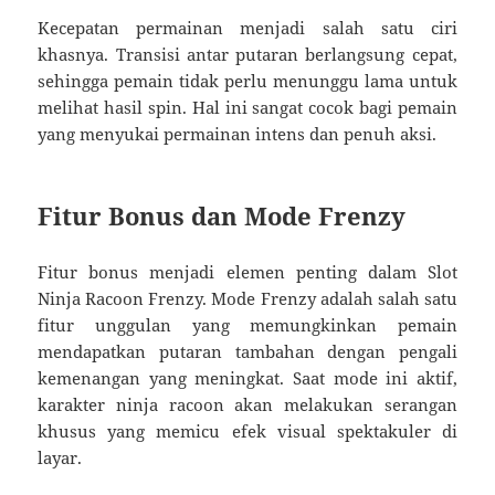
Kecepatan permainan menjadi salah satu ciri
khasnya. Transisi antar putaran berlangsung cepat,
sehingga pemain tidak perlu menunggu lama untuk
melihat hasil spin. Hal ini sangat cocok bagi pemain
yang menyukai permainan intens dan penuh aksi.
Fitur Bonus dan Mode Frenzy
Fitur bonus menjadi elemen penting dalam Slot
Ninja Racoon Frenzy. Mode Frenzy adalah salah satu
fitur unggulan yang memungkinkan pemain
mendapatkan putaran tambahan dengan pengali
kemenangan yang meningkat. Saat mode ini aktif,
karakter ninja racoon akan melakukan serangan
khusus yang memicu efek visual spektakuler di
layar.