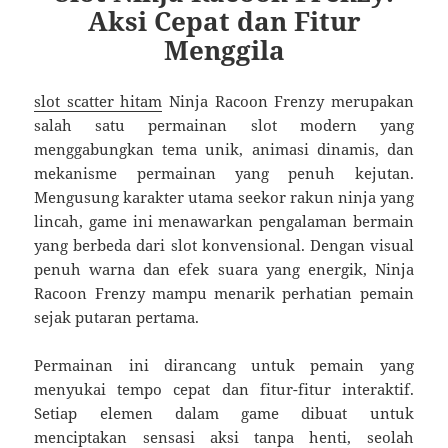
Aksi Cepat dan Fitur
Menggila
slot scatter hitam
Ninja Racoon Frenzy merupakan
salah satu permainan slot modern yang
menggabungkan tema unik, animasi dinamis, dan
mekanisme permainan yang penuh kejutan.
Mengusung karakter utama seekor rakun ninja yang
lincah, game ini menawarkan pengalaman bermain
yang berbeda dari slot konvensional. Dengan visual
penuh warna dan efek suara yang energik, Ninja
Racoon Frenzy mampu menarik perhatian pemain
sejak putaran pertama.
Permainan ini dirancang untuk pemain yang
menyukai tempo cepat dan fitur-fitur interaktif.
Setiap elemen dalam game dibuat untuk
menciptakan sensasi aksi tanpa henti, seolah