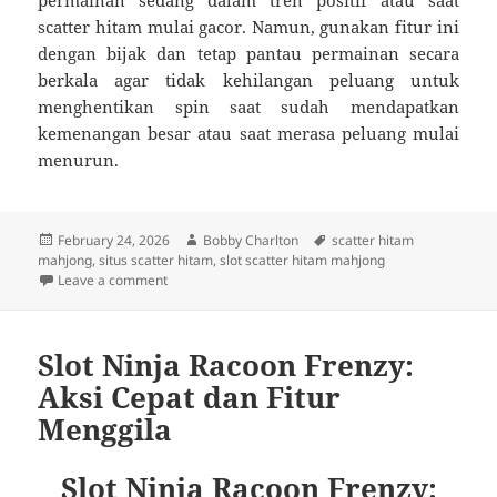
permainan sedang dalam tren positif atau saat
scatter hitam mulai gacor. Namun, gunakan fitur ini
dengan bijak dan tetap pantau permainan secara
berkala agar tidak kehilangan peluang untuk
menghentikan spin saat sudah mendapatkan
kemenangan besar atau saat merasa peluang mulai
menurun.
Posted
Author
Tags
February 24, 2026
Bobby Charlton
scatter hitam
on
mahjong
,
situs scatter hitam
,
slot scatter hitam mahjong
on Strategi Jitu untuk Meningkatkan Peluang Menang 
Leave a comment
Slot Ninja Racoon Frenzy:
Aksi Cepat dan Fitur
Menggila
Slot Ninja Racoon Frenzy: