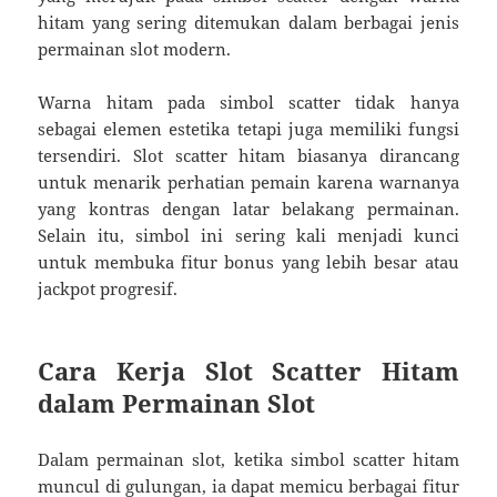
hitam yang sering ditemukan dalam berbagai jenis
permainan slot modern.
Warna hitam pada simbol scatter tidak hanya
sebagai elemen estetika tetapi juga memiliki fungsi
tersendiri. Slot scatter hitam biasanya dirancang
untuk menarik perhatian pemain karena warnanya
yang kontras dengan latar belakang permainan.
Selain itu, simbol ini sering kali menjadi kunci
untuk membuka fitur bonus yang lebih besar atau
jackpot progresif.
Cara Kerja Slot Scatter Hitam
dalam Permainan Slot
Dalam permainan slot, ketika simbol scatter hitam
muncul di gulungan, ia dapat memicu berbagai fitur