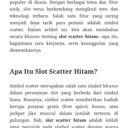
populer di dunia. Dengan berbagai tema dan fitur
unik, slot terus berkembang mengikuti tren dan
teknologi terbaru. Salah satu fitur yang sering
menjadi daya tarik para pemain adalah simbol
scatter. Dalam artikel ini, kita akan membahas
secara khusus tentang
slot scatter hitam
—apa itu,
bagaimana cara kerjanya, serta keunggulan yang
ditawarkannya.
Apa Itu Slot Scatter Hitam?
Simbol scatter merupakan salah satu simbol khusus
dalam permainan slot yang berbeda dari simbol
biasa. Biasanya, simbol scatter memberikan hadiah
berupa putaran gratis (free spins), bonus, atau
jackpot jika muncul dalam jumlah tertentu di
gulungan. Nah,
slot scatter hitam
adalah istilah
yang merujuk pada simbol scatter dengan warna