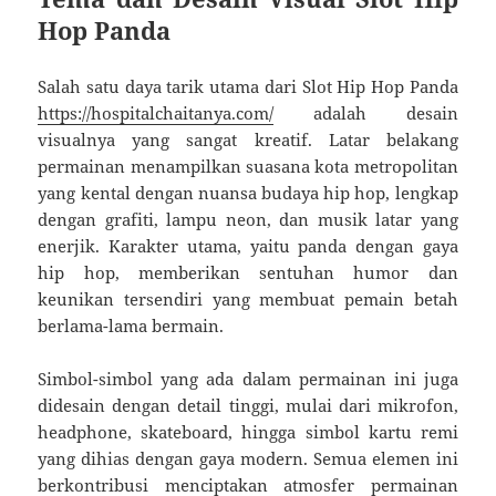
Hop Panda
Salah satu daya tarik utama dari Slot Hip Hop Panda
https://hospitalchaitanya.com/
adalah desain
visualnya yang sangat kreatif. Latar belakang
permainan menampilkan suasana kota metropolitan
yang kental dengan nuansa budaya hip hop, lengkap
dengan grafiti, lampu neon, dan musik latar yang
enerjik. Karakter utama, yaitu panda dengan gaya
hip hop, memberikan sentuhan humor dan
keunikan tersendiri yang membuat pemain betah
berlama-lama bermain.
Simbol-simbol yang ada dalam permainan ini juga
didesain dengan detail tinggi, mulai dari mikrofon,
headphone, skateboard, hingga simbol kartu remi
yang dihias dengan gaya modern. Semua elemen ini
berkontribusi menciptakan atmosfer permainan