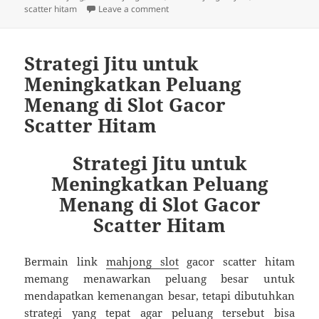
on Misteri Scatter Hitam: Sensasi Bar
scatter hitam
Leave a comment
Strategi Jitu untuk
Meningkatkan Peluang
Menang di Slot Gacor
Scatter Hitam
Strategi Jitu untuk
Meningkatkan Peluang
Menang di Slot Gacor
Scatter Hitam
Bermain link
mahjong slot
gacor scatter hitam
memang menawarkan peluang besar untuk
mendapatkan kemenangan besar, tetapi dibutuhkan
strategi yang tepat agar peluang tersebut bisa