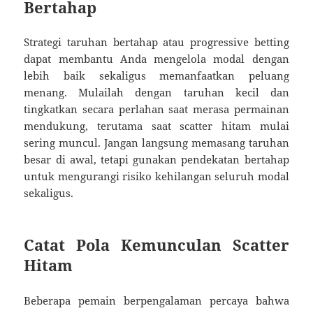
Bertahap
Strategi taruhan bertahap atau progressive betting
dapat membantu Anda mengelola modal dengan
lebih baik sekaligus memanfaatkan peluang
menang. Mulailah dengan taruhan kecil dan
tingkatkan secara perlahan saat merasa permainan
mendukung, terutama saat scatter hitam mulai
sering muncul. Jangan langsung memasang taruhan
besar di awal, tetapi gunakan pendekatan bertahap
untuk mengurangi risiko kehilangan seluruh modal
sekaligus.
Catat Pola Kemunculan Scatter
Hitam
Beberapa pemain berpengalaman percaya bahwa