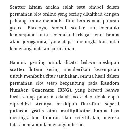
Scatter hitam
adalah salah satu simbol dalam
permainan slot online yang sering dikaitkan dengan
peluang untuk membuka fitur bonus atau putaran
gratis. Biasanya, simbol scatter ini memiliki
kemampuan untuk memicu berbagai jenis
bonus
atau pengganda
, yang dapat meningkatkan nilai
kemenangan dalam permainan.
Namun, penting untuk dicatat bahwa meskipun
scatter hitam
sering memberikan kesempatan
untuk membuka fitur tambahan, semua hasil dalam
permainan slot tetap bergantung pada
Random
Number Generator (RNG)
, yang berarti bahwa
hasil setiap putaran adalah acak dan tidak dapat
diprediksi. Artinya, meskipun fitur-fitur seperti
putaran gratis atau multiplikator bonus
bisa
meningkatkan hiburan dan keterlibatan, mereka
tidak menjamin kemenangan besar.