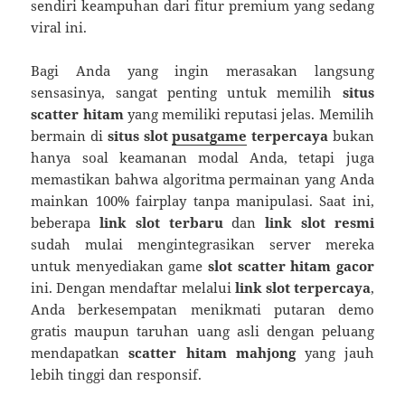
sendiri keampuhan dari fitur premium yang sedang
viral ini.
Bagi Anda yang ingin merasakan langsung
sensasinya, sangat penting untuk memilih
situs
scatter hitam
yang memiliki reputasi jelas. Memilih
bermain di
situs slot
pusatgame
terpercaya
bukan
hanya soal keamanan modal Anda, tetapi juga
memastikan bahwa algoritma permainan yang Anda
mainkan 100% fairplay tanpa manipulasi. Saat ini,
beberapa
link slot terbaru
dan
link slot resmi
sudah mulai mengintegrasikan server mereka
untuk menyediakan game
slot scatter hitam gacor
ini. Dengan mendaftar melalui
link slot terpercaya
,
Anda berkesempatan menikmati putaran demo
gratis maupun taruhan uang asli dengan peluang
mendapatkan
scatter hitam mahjong
yang jauh
lebih tinggi dan responsif.