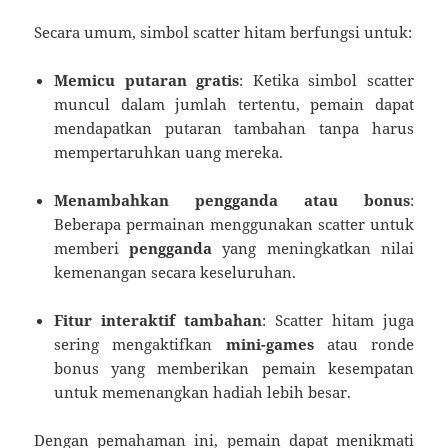
Secara umum, simbol scatter hitam berfungsi untuk:
Memicu putaran gratis
: Ketika simbol scatter
muncul dalam jumlah tertentu, pemain dapat
mendapatkan putaran tambahan tanpa harus
mempertaruhkan uang mereka.
Menambahkan pengganda atau bonus
:
Beberapa permainan menggunakan scatter untuk
memberi
pengganda
yang meningkatkan nilai
kemenangan secara keseluruhan.
Fitur interaktif tambahan
: Scatter hitam juga
sering mengaktifkan
mini-games
atau ronde
bonus yang memberikan pemain kesempatan
untuk memenangkan hadiah lebih besar.
Dengan pemahaman ini, pemain dapat menikmati