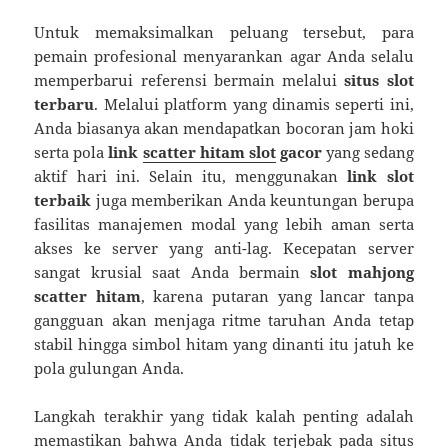
Untuk memaksimalkan peluang tersebut, para
pemain profesional menyarankan agar Anda selalu
memperbarui referensi bermain melalui
situs slot
terbaru
. Melalui platform yang dinamis seperti ini,
Anda biasanya akan mendapatkan bocoran jam hoki
serta pola
link
scatter hitam slot
gacor
yang sedang
aktif hari ini. Selain itu, menggunakan
link slot
terbaik
juga memberikan Anda keuntungan berupa
fasilitas manajemen modal yang lebih aman serta
akses ke server yang anti-lag. Kecepatan server
sangat krusial saat Anda bermain
slot mahjong
scatter hitam
, karena putaran yang lancar tanpa
gangguan akan menjaga ritme taruhan Anda tetap
stabil hingga simbol hitam yang dinanti itu jatuh ke
pola gulungan Anda.
Langkah terakhir yang tidak kalah penting adalah
memastikan bahwa Anda tidak terjebak pada situs