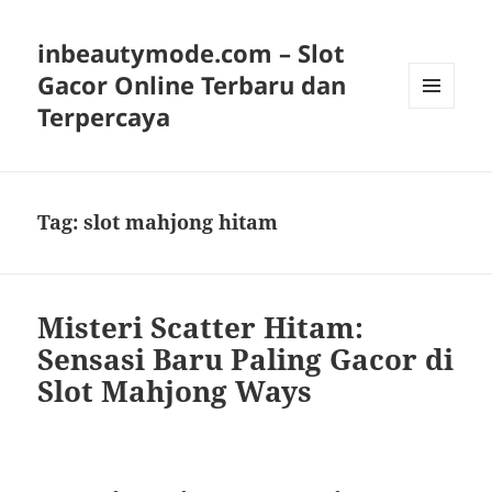
inbeautymode.com – Slot
Gacor Online Terbaru dan
Terpercaya
MENU
AND
WIDGETS
Tag:
slot mahjong hitam
Misteri Scatter Hitam:
Sensasi Baru Paling Gacor di
Slot Mahjong Ways