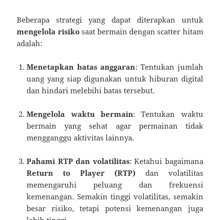
Beberapa strategi yang dapat diterapkan untuk
mengelola risiko
saat bermain dengan scatter hitam
adalah:
Menetapkan batas anggaran
: Tentukan jumlah
uang yang siap digunakan untuk hiburan digital
dan hindari melebihi batas tersebut.
Mengelola waktu bermain
: Tentukan waktu
bermain yang sehat agar permainan tidak
mengganggu aktivitas lainnya.
Pahami RTP dan volatilitas
: Ketahui bagaimana
Return to Player (RTP)
dan volatilitas
memengaruhi peluang dan frekuensi
kemenangan. Semakin tinggi volatilitas, semakin
besar risiko, tetapi potensi kemenangan juga
lebih tinggi.