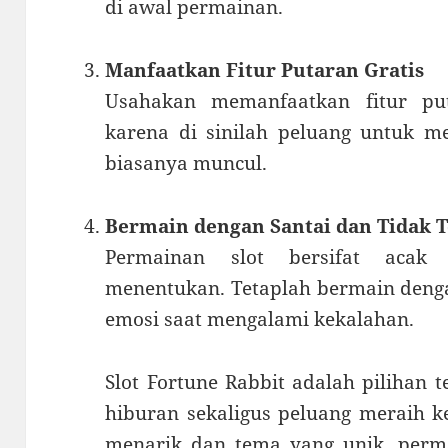
di awal permainan.
Manfaatkan Fitur Putaran Gratis
Usahakan memanfaatkan fitur put
karena di sinilah peluang untuk 
biasanya muncul.
Bermain dengan Santai dan Tidak 
Permainan slot bersifat acak
menentukan. Tetaplah bermain denga
emosi saat mengalami kekalahan.
Slot Fortune Rabbit adalah pilihan 
hiburan sekaligus peluang meraih k
menarik dan tema yang unik, per