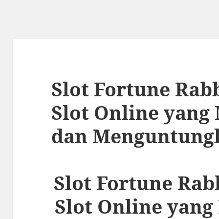
Slot Fortune Rab
Slot Online yang
dan Menguntung
Slot Fortune Rab
Slot Online yan