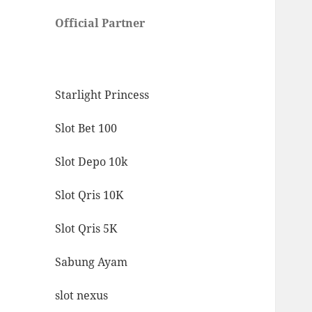
Official Partner
Starlight Princess
Slot Bet 100
Slot Depo 10k
Slot Qris 10K
Slot Qris 5K
Sabung Ayam
slot nexus