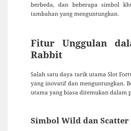
berbeda, dan beberapa simbol khu
tambahan yang menguntungkan.
Fitur Unggulan da
Rabbit
Salah satu daya tarik utama Slot Fort
yang inovatif dan menguntungkan. Be
utama yang biasa ditemukan dalam p
Simbol Wild dan Scatter