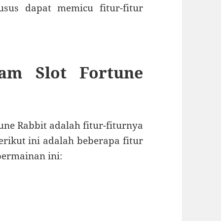
sus dapat memicu fitur-fitur
lam Slot Fortune
une Rabbit adalah fitur-fiturnya
rikut ini adalah beberapa fitur
ermainan ini: