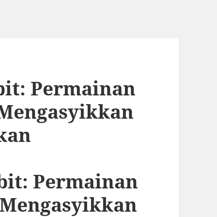
bit: Permainan
 Mengasyikkan
kan
bit: Permainan
g Mengasyikkan