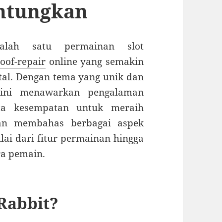
ntungkan
alah satu permainan slot
roof-repair
online yang semakin
ital. Dengan tema yang unik dan
 ini menawarkan pengalaman
ta kesempatan untuk meraih
kan membahas berbagai aspek
lai dari fitur permainan hingga
ra pemain.
 Rabbit?