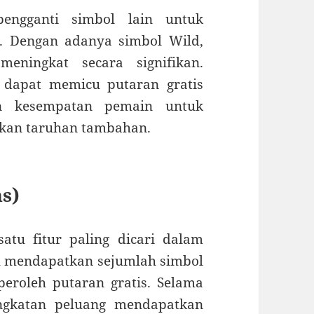
pengganti simbol lain untuk
 Dengan adanya simbol Wild,
ningkat secara signifikan.
 dapat memicu putaran gratis
an kesempatan pemain untuk
rkan taruhan tambahan.
ns)
satu fitur paling dicari dalam
il mendapatkan sejumlah simbol
eroleh putaran gratis. Selama
ingkatan peluang mendapatkan