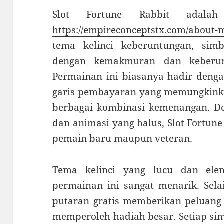
Slot Fortune Rabbit adalah
https://empireconceptstx.com/about-
tema kelinci keberuntungan, simb
dengan kemakmuran dan keberun
Permainan ini biasanya hadir deng
garis pembayaran yang memungkin
berbagai kombinasi kemenangan. De
dan animasi yang halus, Slot Fortun
pemain baru maupun veteran.
Tema kelinci yang lucu dan el
permainan ini sangat menarik. Sela
putaran gratis memberikan peluang 
memperoleh hadiah besar. Setiap sim