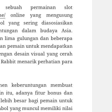
 sebuah permainan slot
me/
online yang mengusung
ol yang sering diasosiasikan
tungan dalam budaya Asia.
an lima gulungan dan beberapa
kan pemain untuk mendapatkan
ngan desain visual yang cerah
e Rabbit menarik perhatian para
emen keberuntungan membuat
in itu, adanya fitur bonus dan
lebih besar bagi pemain untuk
bol yang muncul memiliki nilai