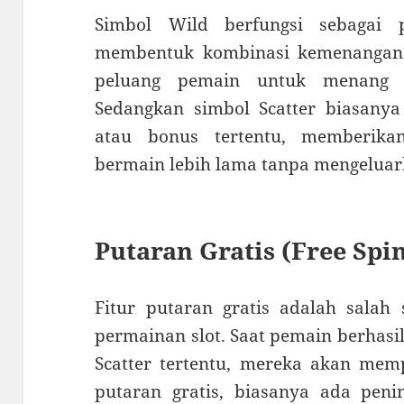
Simbol Wild berfungsi sebagai 
membentuk kombinasi kemenangan.
peluang pemain untuk menang me
Sedangkan simbol Scatter biasanya
atau bonus tertentu, memberik
bermain lebih lama tanpa mengelua
Putaran Gratis (Free Spi
Fitur putaran gratis adalah salah 
permainan slot. Saat pemain berhas
Scatter tertentu, mereka akan memp
putaran gratis, biasanya ada pen