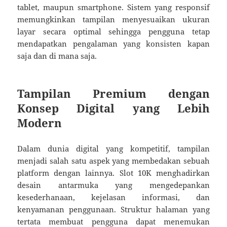
tablet, maupun smartphone. Sistem yang responsif
memungkinkan tampilan menyesuaikan ukuran
layar secara optimal sehingga pengguna tetap
mendapatkan pengalaman yang konsisten kapan
saja dan di mana saja.
Tampilan Premium dengan
Konsep Digital yang Lebih
Modern
Dalam dunia digital yang kompetitif, tampilan
menjadi salah satu aspek yang membedakan sebuah
platform dengan lainnya. Slot 10K menghadirkan
desain antarmuka yang mengedepankan
kesederhanaan, kejelasan informasi, dan
kenyamanan penggunaan. Struktur halaman yang
tertata membuat pengguna dapat menemukan