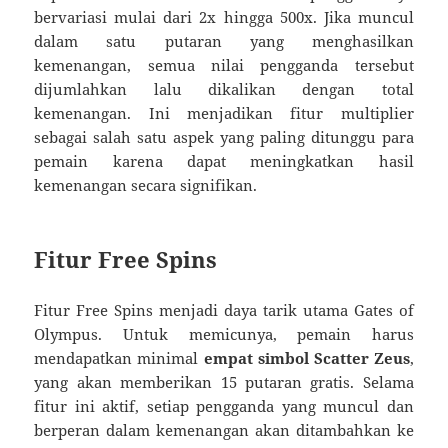
bervariasi mulai dari 2x hingga 500x. Jika muncul
dalam satu putaran yang menghasilkan
kemenangan, semua nilai pengganda tersebut
dijumlahkan lalu dikalikan dengan total
kemenangan. Ini menjadikan fitur multiplier
sebagai salah satu aspek yang paling ditunggu para
pemain karena dapat meningkatkan hasil
kemenangan secara signifikan.
Fitur Free Spins
Fitur Free Spins menjadi daya tarik utama Gates of
Olympus. Untuk memicunya, pemain harus
mendapatkan minimal
empat simbol Scatter Zeus
,
yang akan memberikan 15 putaran gratis. Selama
fitur ini aktif, setiap pengganda yang muncul dan
berperan dalam kemenangan akan ditambahkan ke