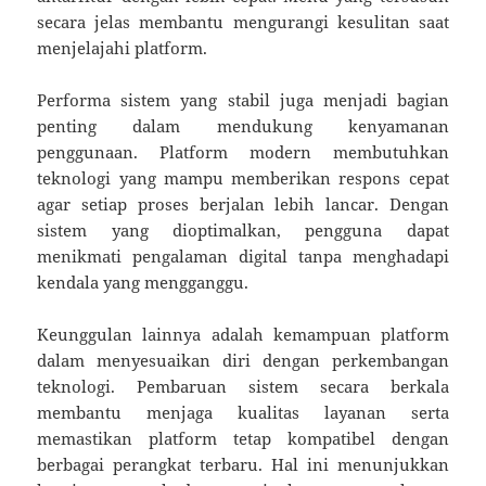
secara jelas membantu mengurangi kesulitan saat
menjelajahi platform.
Performa sistem yang stabil juga menjadi bagian
penting dalam mendukung kenyamanan
penggunaan. Platform modern membutuhkan
teknologi yang mampu memberikan respons cepat
agar setiap proses berjalan lebih lancar. Dengan
sistem yang dioptimalkan, pengguna dapat
menikmati pengalaman digital tanpa menghadapi
kendala yang mengganggu.
Keunggulan lainnya adalah kemampuan platform
dalam menyesuaikan diri dengan perkembangan
teknologi. Pembaruan sistem secara berkala
membantu menjaga kualitas layanan serta
memastikan platform tetap kompatibel dengan
berbagai perangkat terbaru. Hal ini menunjukkan