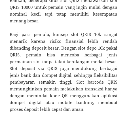
Bahkan, beberapa situs slot QRIS menawarkan slot
QRIS 10000 untuk pemain yang ingin mulai dengan
nominal kecil tapi tetap memiliki kesempatan
menang besar.
Bagi para pemula, konsep slot QRIS 10k sangat
menarik karena risiko finansial lebih rendah
dibanding deposit besar. Dengan slot depo 10k pakai
QRIS, pemain bisa mencoba berbagai jenis
permainan slot tanpa takut kehilangan modal besar.
Slot deposit via QRIS juga mendukung berbagai
jenis bank dan dompet digital, sehingga fleksibilitas
pembayaran semakin tinggi. Slot barcode QRIS
memungkinkan pemain melakukan transaksi hanya
dengan memindai kode QR menggunakan aplikasi
dompet digital atau mobile banking, membuat
proses deposit lebih cepat dan aman.