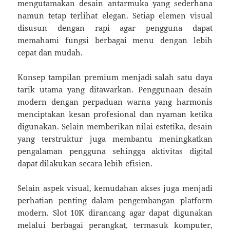
mengutamakan desain antarmuka yang sederhana
namun tetap terlihat elegan. Setiap elemen visual
disusun dengan rapi agar pengguna dapat
memahami fungsi berbagai menu dengan lebih
cepat dan mudah.
Konsep tampilan premium menjadi salah satu daya
tarik utama yang ditawarkan. Penggunaan desain
modern dengan perpaduan warna yang harmonis
menciptakan kesan profesional dan nyaman ketika
digunakan. Selain memberikan nilai estetika, desain
yang terstruktur juga membantu meningkatkan
pengalaman pengguna sehingga aktivitas digital
dapat dilakukan secara lebih efisien.
Selain aspek visual, kemudahan akses juga menjadi
perhatian penting dalam pengembangan platform
modern. Slot 10K dirancang agar dapat digunakan
melalui berbagai perangkat, termasuk komputer,