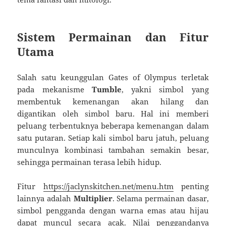
Sistem Permainan dan Fitur
Utama
Salah satu keunggulan Gates of Olympus terletak
pada mekanisme
Tumble
, yakni simbol yang
membentuk kemenangan akan hilang dan
digantikan oleh simbol baru. Hal ini memberi
peluang terbentuknya beberapa kemenangan dalam
satu putaran. Setiap kali simbol baru jatuh, peluang
munculnya kombinasi tambahan semakin besar,
sehingga permainan terasa lebih hidup.
Fitur
https://jaclynskitchen.net/menu.htm
penting
lainnya adalah
Multiplier
. Selama permainan dasar,
simbol pengganda dengan warna emas atau hijau
dapat muncul secara acak. Nilai penggandanya