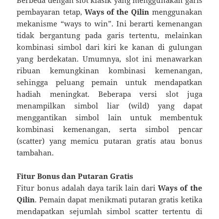
Berbeda dengan slot klasik yang menggunakan garis
pembayaran tetap,
Ways of the Qilin
menggunakan
mekanisme “ways to win”. Ini berarti kemenangan
tidak bergantung pada garis tertentu, melainkan
kombinasi simbol dari kiri ke kanan di gulungan
yang berdekatan. Umumnya, slot ini menawarkan
ribuan kemungkinan kombinasi kemenangan,
sehingga peluang pemain untuk mendapatkan
hadiah meningkat. Beberapa versi slot juga
menampilkan simbol liar (wild) yang dapat
menggantikan simbol lain untuk membentuk
kombinasi kemenangan, serta simbol pencar
(scatter) yang memicu putaran gratis atau bonus
tambahan.
Fitur Bonus dan Putaran Gratis
Fitur bonus adalah daya tarik lain dari
Ways of the
Qilin
. Pemain dapat menikmati putaran gratis ketika
mendapatkan sejumlah simbol scatter tertentu di