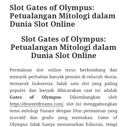
Slot Gates of Olympus:
Petualangan Mitologi dalam
Dunia Slot Online
Slot Gates of Olympus:
Petualangan Mitologi dalam
Dunia Slot Online
Permainan slot online terus berkembang dan
menarik perhatian banyak pemain di seluruh dunia,
termasuk Indonesia. Salah satu slot yang paling
populer dan banyak dibicarakan saat ini adalah
Gates of Olympus
. Dikembangkan oleh
https://dsweetdreams.com/
, slot ini menggabungkan
tema mitologi Yunani dengan fitur permainan yang
inovatif dan grafis yang memukau. Gates of
Olympus tidak hanya menawarkan hiburan, tetapi