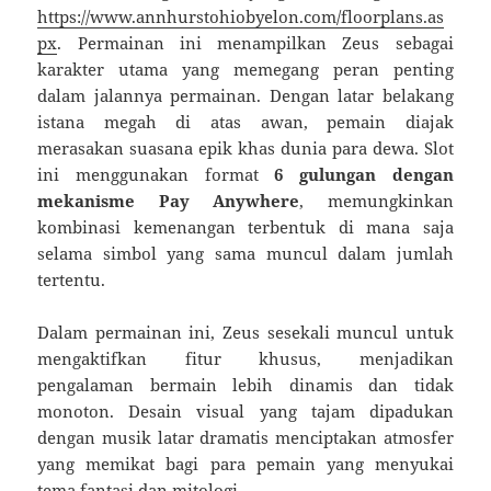
https://www.annhurstohiobyelon.com/floorplans.as
px
. Permainan ini menampilkan Zeus sebagai
karakter utama yang memegang peran penting
dalam jalannya permainan. Dengan latar belakang
istana megah di atas awan, pemain diajak
merasakan suasana epik khas dunia para dewa. Slot
ini menggunakan format
6 gulungan dengan
mekanisme Pay Anywhere
, memungkinkan
kombinasi kemenangan terbentuk di mana saja
selama simbol yang sama muncul dalam jumlah
tertentu.
Dalam permainan ini, Zeus sesekali muncul untuk
mengaktifkan fitur khusus, menjadikan
pengalaman bermain lebih dinamis dan tidak
monoton. Desain visual yang tajam dipadukan
dengan musik latar dramatis menciptakan atmosfer
yang memikat bagi para pemain yang menyukai
tema fantasi dan mitologi.