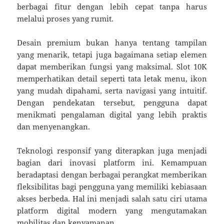
berbagai fitur dengan lebih cepat tanpa harus
melalui proses yang rumit.
Desain premium bukan hanya tentang tampilan
yang menarik, tetapi juga bagaimana setiap elemen
dapat memberikan fungsi yang maksimal. Slot 10K
memperhatikan detail seperti tata letak menu, ikon
yang mudah dipahami, serta navigasi yang intuitif.
Dengan pendekatan tersebut, pengguna dapat
menikmati pengalaman digital yang lebih praktis
dan menyenangkan.
Teknologi responsif yang diterapkan juga menjadi
bagian dari inovasi platform ini. Kemampuan
beradaptasi dengan berbagai perangkat memberikan
fleksibilitas bagi pengguna yang memiliki kebiasaan
akses berbeda. Hal ini menjadi salah satu ciri utama
platform digital modern yang mengutamakan
mobilitas dan kenyamanan.