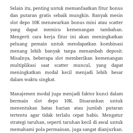
Selain itu, penting untuk memanfaatkan fitur bonus
dan putaran gratis sebaik mungkin. Banyak mesin
slot depo 10K menawarkan bonus mini atau scatter
yang dapat memicu kemenangan tambahan.
Mengerti cara kerja fitur ini akan meningkatkan
peluang pemain untuk mendapatkan kombinasi
menang lebih banyak tanpa menambah deposit.
Misalnya, beberapa slot memberikan kemenangan
multiplikasi saat scatter muncul, yang dapat
meningkatkan modal kecil menjadi lebih besar
dalam waktu singkat.
Manajemen modal juga menjadi faktor kunci dalam
bermain slot depo 10K. Disarankan untuk
menentukan batas harian atau jumlah putaran
tertentu agar tidak terlalu cepat habis. Mengatur
strategi taruhan, seperti taruhan kecil di awal untuk
memahami pola permainan, juga sangat dianjurkan.