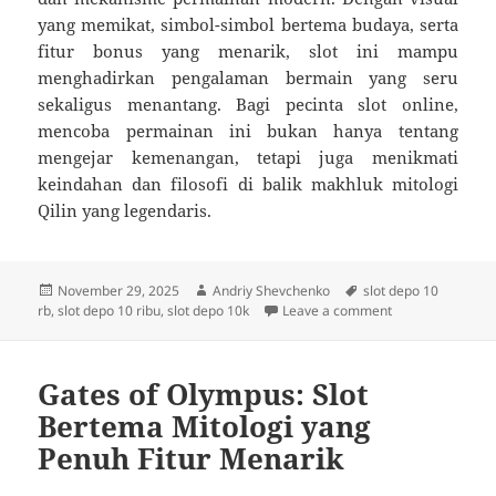
yang memikat, simbol-simbol bertema budaya, serta
fitur bonus yang menarik, slot ini mampu
menghadirkan pengalaman bermain yang seru
sekaligus menantang. Bagi pecinta slot online,
mencoba permainan ini bukan hanya tentang
mengejar kemenangan, tetapi juga menikmati
keindahan dan filosofi di balik makhluk mitologi
Qilin yang legendaris.
Posted
Author
Tags
November 29, 2025
Andriy Shevchenko
slot depo 10
on
on Slot Ways of 
rb
,
slot depo 10 ribu
,
slot depo 10k
Leave a comment
Gates of Olympus: Slot
Bertema Mitologi yang
Penuh Fitur Menarik