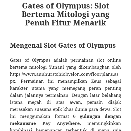
Gates of Olympus: Slot
Bertema Mitologi yang
Penuh Fitur Menarik
Mengenal Slot Gates of Olympus
Gates of Olympus adalah permainan slot online
bertema mitologi Yunani yang dikembangkan oleh
https://www.annhurstohiobyelon.com/floorplans.as
px
. Permainan ini menampilkan Zeus sebagai
karakter utama yang memegang peran penting
dalam jalannya permainan. Dengan latar belakang
istana megah di atas awan, pemain diajak
merasakan suasana epik khas dunia para dewa. Slot
ini menggunakan format
6 gulungan dengan
mekanisme Pay Anywhere
, memungkinkan
kombinasi kemenangan terbentuk di mana saja