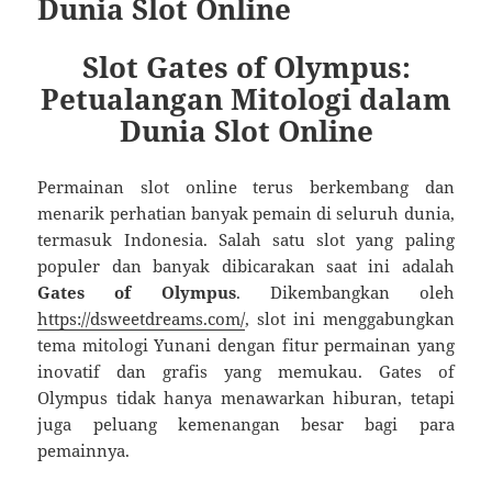
Dunia Slot Online
Slot Gates of Olympus:
Petualangan Mitologi dalam
Dunia Slot Online
Permainan slot online terus berkembang dan
menarik perhatian banyak pemain di seluruh dunia,
termasuk Indonesia. Salah satu slot yang paling
populer dan banyak dibicarakan saat ini adalah
Gates of Olympus
. Dikembangkan oleh
https://dsweetdreams.com/
, slot ini menggabungkan
tema mitologi Yunani dengan fitur permainan yang
inovatif dan grafis yang memukau. Gates of
Olympus tidak hanya menawarkan hiburan, tetapi
juga peluang kemenangan besar bagi para
pemainnya.