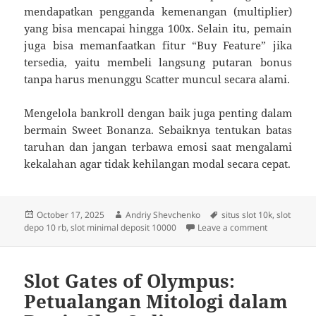
mendapatkan pengganda kemenangan (multiplier)
yang bisa mencapai hingga 100x. Selain itu, pemain
juga bisa memanfaatkan fitur “Buy Feature” jika
tersedia, yaitu membeli langsung putaran bonus
tanpa harus menunggu Scatter muncul secara alami.
Mengelola bankroll dengan baik juga penting dalam
bermain Sweet Bonanza. Sebaiknya tentukan batas
taruhan dan jangan terbawa emosi saat mengalami
kekalahan agar tidak kehilangan modal secara cepat.
Posted
Author
Tags
October 17, 2025
Andriy Shevchenko
situs slot 10k
,
slot
on
on Mengenal
depo 10 rb
,
slot minimal deposit 10000
Leave a comment
Slot Gates of Olympus:
Petualangan Mitologi dalam