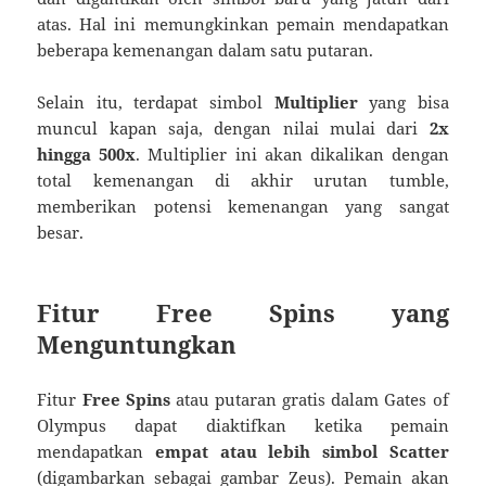
atas. Hal ini memungkinkan pemain mendapatkan
beberapa kemenangan dalam satu putaran.
Selain itu, terdapat simbol
Multiplier
yang bisa
muncul kapan saja, dengan nilai mulai dari
2x
hingga 500x
. Multiplier ini akan dikalikan dengan
total kemenangan di akhir urutan tumble,
memberikan potensi kemenangan yang sangat
besar.
Fitur Free Spins yang
Menguntungkan
Fitur
Free Spins
atau putaran gratis dalam Gates of
Olympus dapat diaktifkan ketika pemain
mendapatkan
empat atau lebih simbol Scatter
(digambarkan sebagai gambar Zeus). Pemain akan