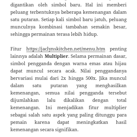
digantikan oleh simbol baru. Hal ini memberi
peluang terbentuknya beberapa kemenangan dalam
satu putaran. Setiap kali simbol baru jatuh, peluang
munculnya kombinasi tambahan semakin besar,
sehingga permainan terasa lebih hidup.
Fitur
https://jaclynskitchen.net/menu.htm
penting
lainnya adalah
Multiplier
. Selama permainan dasar,
simbol pengganda dengan warna emas atau hijau
dapat muncul secara acak. Nilai penggandanya
bervariasi mulai dari 2x hingga 500x. Jika muncul
dalam satu putaran yang menghasilkan
kemenangan, semua nilai pengganda tersebut
dijumlahkan lalu dikalikan dengan total
kemenangan. Ini menjadikan fitur multiplier
sebagai salah satu aspek yang paling ditunggu para
pemain karena dapat meningkatkan hasil
kemenangan secara signifikan.