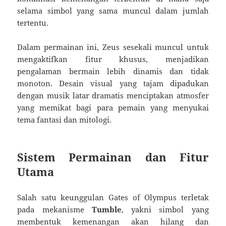
selama simbol yang sama muncul dalam jumlah
tertentu.
Dalam permainan ini, Zeus sesekali muncul untuk
mengaktifkan fitur khusus, menjadikan
pengalaman bermain lebih dinamis dan tidak
monoton. Desain visual yang tajam dipadukan
dengan musik latar dramatis menciptakan atmosfer
yang memikat bagi para pemain yang menyukai
tema fantasi dan mitologi.
Sistem Permainan dan Fitur
Utama
Salah satu keunggulan Gates of Olympus terletak
pada mekanisme
Tumble
, yakni simbol yang
membentuk kemenangan akan hilang dan