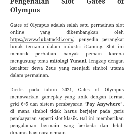
Pengenalan Slot Gates of
Olympus
Gates of Olympus adalah salah satu permainan slot
online yang dikembangkan oleh
https://www.clubattackli.com/
, penyedia perangkat
lunak ternama dalam industri iGaming. Slot ini
menarik perhatian banyak pemain karena
mengusung tema
mitologi Yunani
, lengkap dengan
karakter dewa Zeus yang menjadi simbol utama
dalam permainan.
Dirilis pada tahun 2021, Gates of Olympus
menawarkan gameplay yang unik dengan format
grid 6×5 dan sistem pembayaran “
Pay Anywhere
”,
di mana simbol tidak harus berjejer pada garis
pembayaran seperti slot klasik. Hal ini memberikan
pengalaman bermain yang berbeda dan lebih
dinamis bagi para pemain.