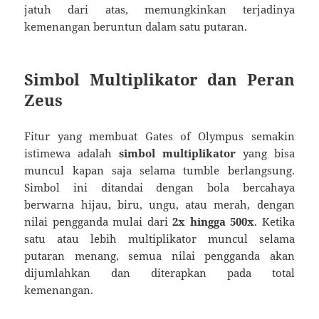
jatuh dari atas, memungkinkan terjadinya
kemenangan beruntun dalam satu putaran.
Simbol Multiplikator dan Peran
Zeus
Fitur yang membuat Gates of Olympus semakin
istimewa adalah
simbol multiplikator
yang bisa
muncul kapan saja selama tumble berlangsung.
Simbol ini ditandai dengan bola bercahaya
berwarna hijau, biru, ungu, atau merah, dengan
nilai pengganda mulai dari
2x hingga 500x
. Ketika
satu atau lebih multiplikator muncul selama
putaran menang, semua nilai pengganda akan
dijumlahkan dan diterapkan pada total
kemenangan.