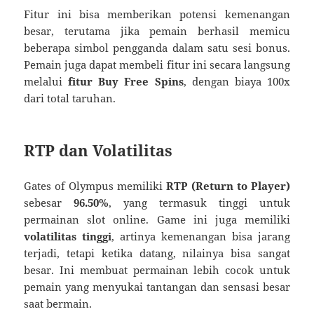
Fitur ini bisa memberikan potensi kemenangan
besar, terutama jika pemain berhasil memicu
beberapa simbol pengganda dalam satu sesi bonus.
Pemain juga dapat membeli fitur ini secara langsung
melalui
fitur Buy Free Spins
, dengan biaya 100x
dari total taruhan.
RTP dan Volatilitas
Gates of Olympus memiliki
RTP (Return to Player)
sebesar
96.50%
, yang termasuk tinggi untuk
permainan slot online. Game ini juga memiliki
volatilitas tinggi
, artinya kemenangan bisa jarang
terjadi, tetapi ketika datang, nilainya bisa sangat
besar. Ini membuat permainan lebih cocok untuk
pemain yang menyukai tantangan dan sensasi besar
saat bermain.